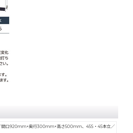
／間口920mm×奥行300mm×高さ500mm、45S・45本立／