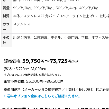
質量
9S／約2kg、15S／約3kg、30S／約4kg、45S／約6kg
材質
本体／ステンレス22 角パイプ（ヘアーライン仕上げ）、仕切
カラ
ステンレス
ー
その
用途：病院、公共施設、ホテル、小売店舗、学校、オフィス等
他
39,750
～73,725
販売価格
:
円
円
(税別)
(
税込
:
43,725
～81,098
)
円
円
オプションにより価格が変わる場合もあります。
53,000
～98,300
希望小売価格
:
円
円
※追加送料（メーカーからの取寄送料／手数料／長尺送料）
代が必
送料オプション金額はこちらでご確認ください。