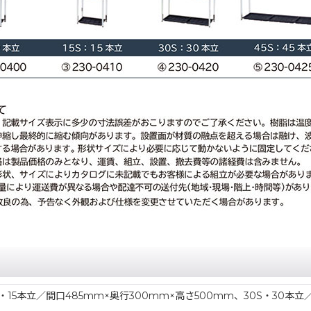
S・15本立／間口485mm×奥行300mm×高さ500mm、30S・30本立