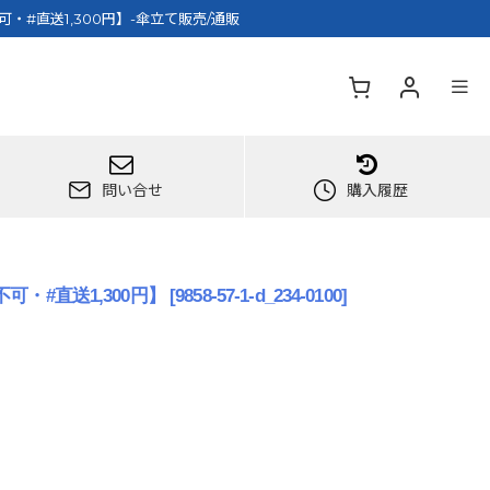
#直送1,300円】-傘立て販売/通販
問い合せ
購入履歴
・#直送1,300円】
[
9858-57-1-d_234-0100
]