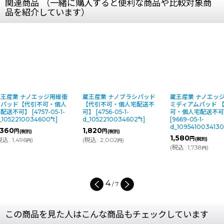
関連商品 （一緒に購入すると便利な商品や比較対象商
品を紹介しています）
蔵王産業 ナノブラシパッド
蔵王産業 ナノエッジ用 SPP
蔵王産業 ナ
【代引不可・個人宅配送不
ミディアムパッド 【代引不
ド ブルー 
可】
[
4756-05-1-
可・個人宅配送不可】
宅配送不可
d_1052210034602*t
]
[
9669-05-1-
d_10175100
d_1095410034130*t
]
1,820
1,160
円
円
(税別)
(税別
1,580
円
(
税込
:
2,002
)
(税別)
(
税込
:
1,276
円
(
税込
:
1,738
)
円
4
/
7
この商品を見た人はこんな商品もチェックしています