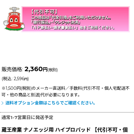
2,360
販売価格
:
円
(税別)
(
税込
:
2,596
)
円
※1,500円(税別)のメーカー直送料／手数料(代引不可・個人宅配送不
可・他の商品と別送)
代が必要になります。
送料オプション金額はこちらでご確認ください。
通常1-7営業日に発送予定
蔵王産業 ナノエッジ用 ハイプロパッド 【代引不可・個