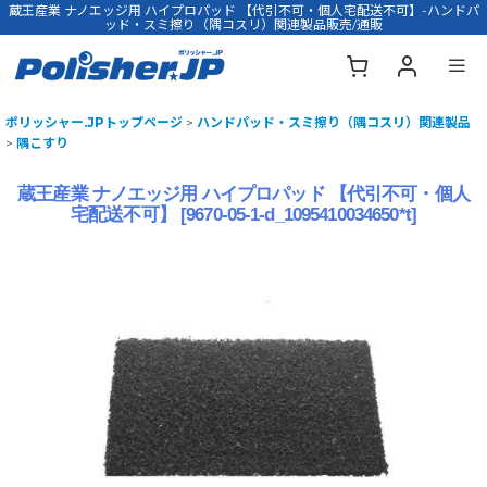
蔵王産業 ナノエッジ用 ハイプロパッド 【代引不可・個人宅配送不可】-ハンドパ
ッド・スミ擦り（隅コスリ）関連製品販売/通販
ポリッシャー.JPトップページ
>
ハンドパッド・スミ擦り（隅コスリ）関連製品
>
隅こすり
蔵王産業 ナノエッジ用 ハイプロパッド 【代引不可・個人
宅配送不可】
[
9670-05-1-d_1095410034650*t
]