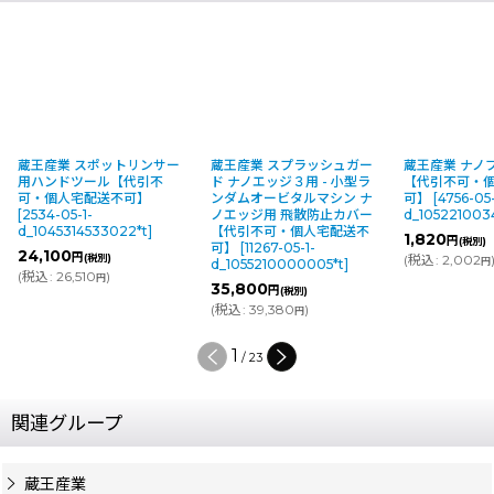
蔵王産業 スポットリンサー
蔵王産業 スプラッシュガー
蔵王産業 ナノ
用ハンドツール【代引不
ド ナノエッジ３用 - 小型ラ
【代引不可・
可・個人宅配送不可】
ンダムオービタルマシン ナ
可】
[
4756-05-
[
2534-05-1-
ノエッジ用 飛散防止カバー
d_105221003
d_1045314533022*t
]
【代引不可・個人宅配送不
1,820
円
(税別)
可】
[
11267-05-1-
24,100
円
(税別)
(
税込
:
2,002
円
d_1055210000005*t
]
(
税込
:
26,510
)
円
35,800
円
(税別)
(
税込
:
39,380
)
円
1
/
23
関連グループ
蔵王産業