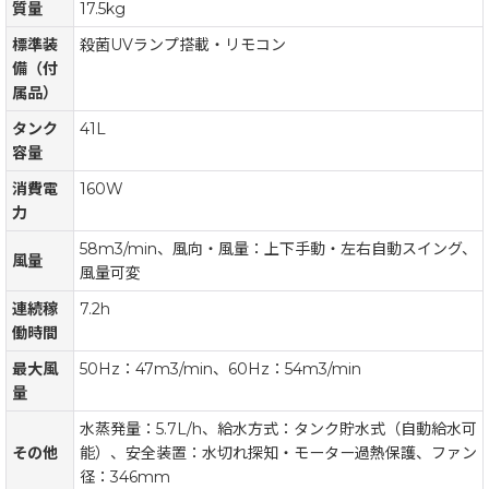
質量
17.5kg
標準装
殺菌UVランプ搭載・リモコン
備（付
属品）
タンク
41L
容量
消費電
160W
力
58m3/min、風向・風量：上下手動・左右自動スイング、
風量
風量可変
連続稼
7.2h
働時間
最大風
50Hz：47m3/min、60Hz：54m3/min
量
水蒸発量：5.7L/h、給水方式：タンク貯水式（自動給水可
その他
能）、安全装置：水切れ探知・モーター過熱保護、ファン
径：346mm