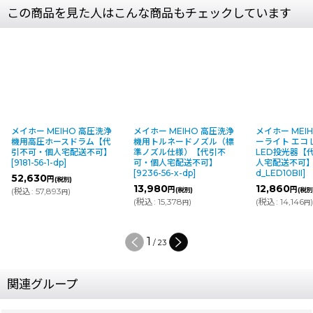
この商品を見た人はこんな商品もチェックしています
IHO 高圧洗浄
メイホー MEIHO 高圧洗浄
メイホー MEIHO LED サニ
スドラム【代
機用トルネードノズル（標
ーライト エコ LED10BII -
宅配送不可】
準ノズル仕様）【代引不
LED投光器【代引不可・個
p
]
可・個人宅配送不可】
人宅配送不可】
[
9136-56-1-
[
9236-56-x-dp
]
d_LED10BII
]
税別)
13,980
12,860
円
円
)
(税別)
(税別)
円
(
税込
:
15,378
)
(
税込
:
14,146
)
円
円
2
/
23
関連グループ