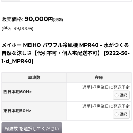
90,000
販売価格
:
円
(税別)
(
税込
:
99,000
)
円
メイホー MEIHO パワフル冷風機 MPR40 - 水がつくる
自然な涼しさ【代引不可・個人宅配送不可】
[
9222-56-
1-d_MPR40
]
周波数
在庫
通常1-7営業日に発送予定
西日本用60Hz
通常1-7営業日に発送予定
東日本用50Hz
周波数
を選択してください