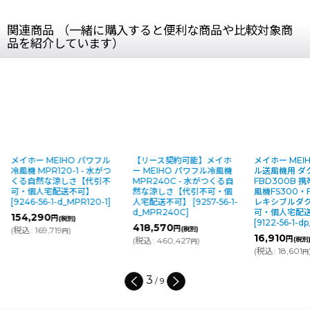
関連商品 （一緒に購入すると便利な商品や比較対象商
品を紹介しています）
メイホー MEIHO パワフル
【リース契約可能】メイホ
メイホー MEI
冷風機 MPR120-1 - 水がつ
ー MEIHO パワフル冷風機
ル送風機用 ダ
くる自然な涼しさ【代引不
MPR240C - 水がつくる自
FBD300B 携
可・個人宅配送不可】
然な涼しさ【代引不可・個
風機FS300・
[
9246-56-1-d_MPR120-1
]
人宅配送不可】
[
9257-56-1-
レキシブルダ
d_MPR240C
]
可・個人宅配
154,290
円
(税別)
[
9122-56-1-
418,570
円
(
税込
:
169,719
)
(税別)
円
16,910
円
(
税込
:
460,427
)
(税別
円
(
税込
:
18,601
円
3
/
9