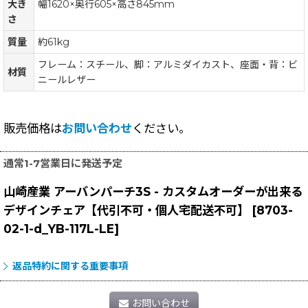
大き
幅1620×奥行605×高さ845mm
さ
質量
約61kg
フレーム：スチール、脚：アルミダイカスト、座面・背：ビ
材質
ニールレザー
販売価格は
お問い合わせ
ください。
通常1-7営業日に発送予定
山崎産業 アーバンパーチ3S - カスタムオーダーが出来る
デザインチェア【代引不可・個人宅配送不可】
[
8703-
02-1-d_YB-117L-LE
]
返品特約に関する重要事項
お問い合わせ