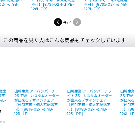
02-1-d_YB-
不可】
[
8791-02-1-d_YB-
不可】
[
8795-02-1-d_YB-
126L-PP
]
127L-PP
]
4
/
4
この商品を見た人はこんな商品もチェックしています
山崎産業 アーバンパーチ
山崎産業 アーバンパーチラ
山崎産業 アー
2S-TW - カスタムオーダー
イト 3S - カスタムオーダー
3S-TW - 
が出来るデザインチェア
が出来るデザインチェア
が出来るデザ
【代引不可・個人宅配送不
【代引不可・個人宅配送不
【代引不可・
可】
[
8814-02-1-d_YB-
可】
[
8789-02-1-d_YB-
可】
[
8816-02
121L-LE
]
125L-PP
]
124L-LE
]