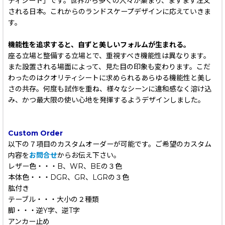
ティシート」です。世界から多くの人々が集まり、ますます注文
される日本。これからのランドスケープデザインに応えていきま
す。
機能性を追求すると、自ずと美しいフォルムが生まれる。
座る立場と整備する立場とで、重視すべき機能性は異なります。
また設置される場面によって、見た目の印象も変わります。こだ
わったのはクオリティシートに求められるあらゆる機能性と美し
さの共存。何度も試作を重ね、様々なシーンに違和感なく溶け込
み、かつ最大限の使い心地を発揮するようデザインしました。
Custom Order
以下の７項目のカスタムオーダーが可能です。ご希望のカスタム
内容を
お問合せ
からお伝え下さい。
レザー色・・・B、WR、BEの３色
本体色・・・DGR、GR、LGRの３色
肱付き
テーブル・・・大小の２種類
脚・・・逆Y字、逆T字
アンカー止め