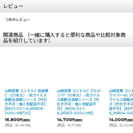
レビュー
0
件のレビュー
関連商品 （一緒に購入すると便利な商品や比較対象商
品を紹介しています）
C 自由箒
山崎産業 コンドルC ブルロ
山崎産業 コンドルC ドライ
山崎
抗ウイルス
ンTF（10本入）- 抗ウイル
ワイパー45（10本入）- 抗
ブラ
ズ【代引
ス剤配合清掃シリーズ【代
ウイルス剤配合清掃シリー
ス
送不可】
引き不可・個人宅配送不
ズ【代引き不可・個人宅配
引
R808-
可】
[
8636-02-1-
送不可】
[
8637-02-1-
可
d_BR813-000U-MB
]
d_WI804-045U-MB
]
d_
14,700
14,000
14
円
円
(税別)
(税別)
(
税込
:
16,170
)
(
税込
:
15,400
)
(
税
円
円