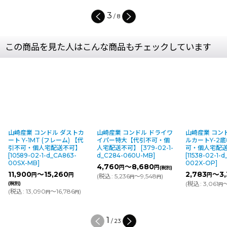
4
/
8
この商品を見た人はこんな商品もチェックしています
山崎産業 コンドル ダストカ
山崎産業 コンドル ドライワ
山崎産業 コン
ート Y-1MT (フレーム) 【代
イパー特大【代引不可・個
ルカートY-2
引不可・個人宅配送不可】
人宅配送不可】
[
379-02-1-
可・個人宅配
[
10589-02-1-d_CA863-
d_C284-060U-MB
]
[
11538-02-1-
00SX-MB
]
002X-OP
]
4,760
～8,680
円
円
(税別)
11,900
～15,260
2,783
～3,
円
円
円
(
税込
:
5,236
～9,548
)
円
円
(
税込
:
3,061
～
(税別)
円
(
税込
:
13,090
～16,786
)
円
円
1
/
23