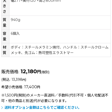
大
幅277×奥行120 ×高さ800mm
き
さ
質
940g
量
容
6個入
量
材
ボディ：スチールメラミン焼付、ハンドル：スチールクローム
質
メッキ、先ゴム：熱可塑性エラストマー
12,180
販売価格
:
円
(税別)
(
税込
:
13,398
)
円
17,400
希望小売価格
:
円
※1,500円(税別)のメーカー直送料／手数料(代引不可・個人宅配送不
可・他の商品と別送)
代が必要になります。
送料オプション金額はこちらでご確認ください。