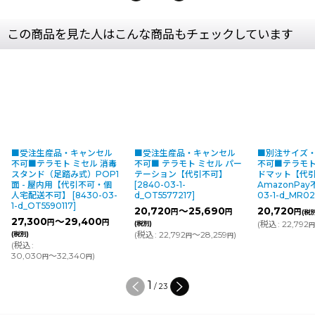
この商品を見た人はこんな商品もチェックしています
■受注生産品・キャンセル
■受注生産品・キャンセル
■別注サイズ
不可■テラモト ミセル 消毒
不可■ テラモト ミセル パー
不可■テラモト
スタンド（足踏み式）POP1
テーション【代引不可】
ドマット【代
面 - 屋内用【代引不可・個
[
2840-03-1-
AmazonPa
人宅配送不可】
[
8430-03-
d_OT5577217
]
03-1-d_MR0
1-d_OT5590117
]
20,720
～25,690
20,720
円
円
円
(税
27,300
～29,400
円
円
(
税込
:
22,792
(税別)
(
税込
:
22,792
～28,259
)
(税別)
円
円
(
税込
:
30,030
～32,340
)
円
円
1
/
23