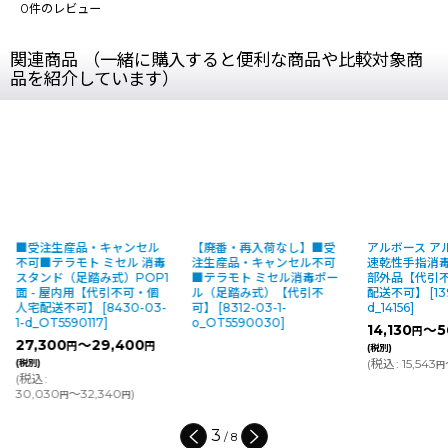
0
件のレビュー
関連商品 （一緒に購入すると便利な商品や比較対象商
品を紹介しています）
■受注生産品・キャンセル
【廃番・再入荷なし】■受
アルボース アル
不可■テラモト ミセル 消毒
注生産品・キャンセル不可
速乾性手指消毒
スタンド（足踏み式）POP1
■テラモト ミセル消毒ポー
部外品【代引
面 - 屋内用【代引不可・個
ル（足踏み式）【代引不
配送不可】
[
13
人宅配送不可】
[
8430-03-
可】
[
8312-03-1-
d_14156
]
1-d_OT5590117
]
o_OT5590030
]
14,130
～5
円
27,300
～29,400
円
円
(税別)
(
税込
:
15,543
(税別)
円
(
税込
:
30,030
～32,340
)
円
円
3
/
8