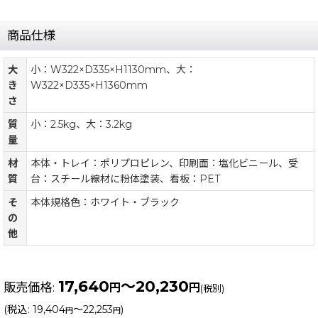
商品仕様
大
小：W322×D335×H1130mm、大：
き
W322×D335×H1360mm
さ
質
小：2.5kg、大：3.2kg
量
材
本体・トレイ：ポリプロピレン、印刷面：塩化ビニール、受
質
台：スチール線材に粉体塗装、看板：PET
そ
本体規格色：ホワイト・ブラック
の
他
17,640
～20,230
販売価格
:
円
円
(税別)
(
税込
:
19,404
～22,253
)
円
円