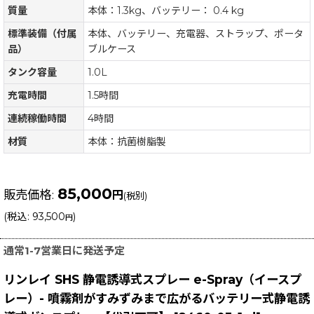
質量
本体：1.3kg、バッテリー： 0.4 kg
標準装備（付属
本体、バッテリー、充電器、ストラップ、ポータ
品）
ブルケース
タンク容量
1.0L
充電時間
1.5時間
連続稼働時間
4時間
材質
本体：抗菌樹脂製
85,000
販売価格
:
円
(税別)
(
税込
:
93,500
)
円
通常1-7営業日に発送予定
リンレイ SHS 静電誘導式スプレー e-Spray（イースプ
レー）- 噴霧剤がすみずみまで広がるバッテリー式静電誘