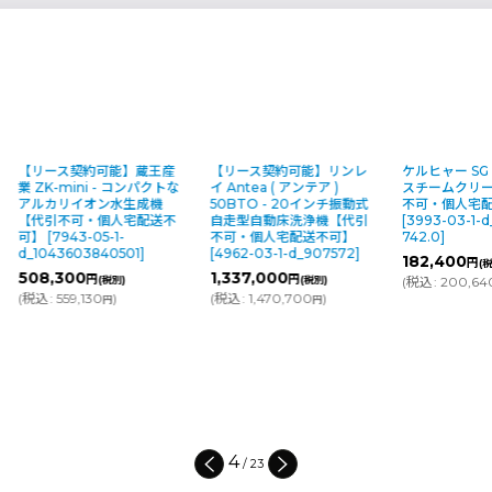
【リース契約可能】蔵王産
【リース契約可能】リンレ
ケルヒャー SG 
業 ZK-mini - コンパクトな
イ Antea ( アンテア )
スチームクリ
アルカリイオン水生成機
50BTO - 20インチ振動式
不可・個人宅
【代引不可・個人宅配送不
自走型自動床洗浄機【代引
[
3993-03-1-d
可】
[
7943-05-1-
不可・個人宅配送不可】
742.0
]
d_1043603840501
]
[
4962-03-1-d_907572
]
182,400
円
(
508,300
1,337,000
円
円
(税別)
(税別)
(
税込
:
200,64
(
税込
:
559,130
)
(
税込
:
1,470,700
)
円
円
4
/
23