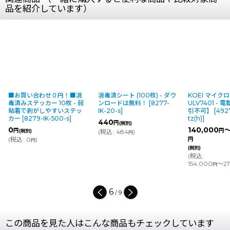
品を紹介しています）
■お買い合わせ０円！■消
消毒済シート (100枚) - ダウ
KOEI マイク
毒済みステッカー 10枚 - 弱
ンロードは無料！
[
8277-
ULV7401 -
粘着で剥がしやすいステッ
IK-20-s
]
引不可】
[
492
カー
[
8279-IK-500-s
]
tz(h)
]
440
円
(税別)
0
140,000
～
円
円
(税別)
(
税込
:
484
)
円
(
税込
:
0
)
円
円
(税別)
(
税込
:
154,000
～21
円
6
/
9
この商品を見た人はこんな商品もチェックしています