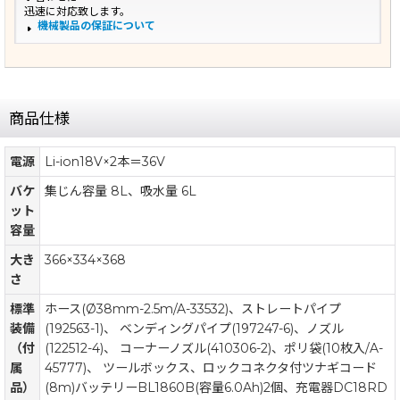
迅速に対応致します。
機械製品の保証について
商品仕様
電源
Li-ion18V×2本＝36V
バケ
集じん容量 8L、吸水量 6L
ット
容量
大き
366×334×368
さ
標準
ホース(Ø38mm-2.5m/A-33532)、ストレートパイプ
装備
(192563-1)、 ベンディングパイプ(197247-6)、ノズル
（付
(122512-4)、 コーナーノズル(410306-2)、ポリ袋(10枚入/A-
属
45777)、 ツールボックス、ロックコネクタ付ツナギコード
品）
(8m)バッテリーBL1860B(容量6.0Ah)2個、充電器DC18RD