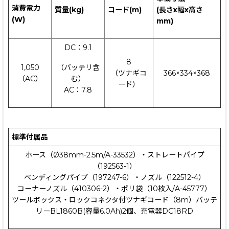
消費電力
質量(kg)
コード(m)
(長さx幅x高さ
(W)
mm)
DC：9.1
8
（バッテリ含
1,050
（ツナギコ
366×334×368
む）
（AC）
ード）
AC：7.8
標準付属品
ホース（Ø38mm-2.5m/A-33532）・ストレートパイプ
（192563-1）
ベンディングパイプ（197247-6）・ノズル（122512-4）
コーナーノズル（410306-2）・ポリ袋（10枚入/A-45777）
ツールボックス・ロックコネクタ付ツナギコード（8m）バッテ
リーBL1860B(容量6.0Ah)2個、充電器DC18RD