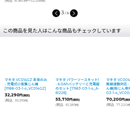
)
円
4
/
6
この商品を見た人はこんな商品もチェックしています
マキタ VC014GZ 本体のみ
マキタ パワーソースキット1
マキタ VC00
- 充電式小型集じん機
- 6.0Ahバッテリーと充電器
無線連動対応 
[
11188-03-1-o_VC014GZ
]
のセット
[
7983-03-1-o_A-
ん機(粉じん専
61226
]
03-1-o_VC0
32,290
円
(税別)
55,710
70,200
円
円
(
税込
:
35,519
)
(税別)
(税
円
(
税込
:
61,281
)
(
税込
:
77,220
円