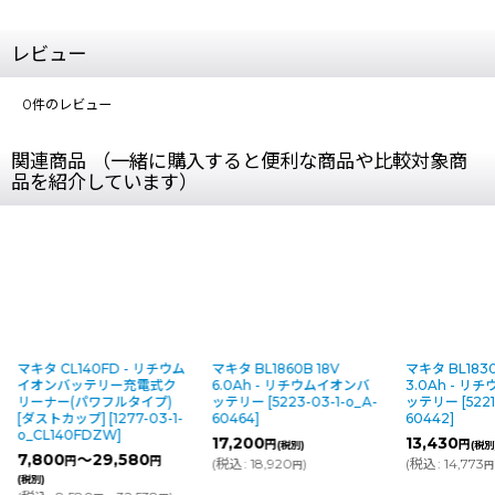
レビュー
0
件のレビュー
関連商品 （一緒に購入すると便利な商品や比較対象商
品を紹介しています）
チウム
マキタ BL1860B 18V
マキタ BL1830B 18V
マキタ DC
ク
6.0Ah - リチウムイオンバ
3.0Ah - リチウムイオンバ
[
5220-03
)
ッテリー
[
5223-03-1-o_A-
ッテリー
[
5221-03-1-o_A-
o_JPADC
-1-
60464
]
60442
]
21,553
円
17,200
13,430
円
円
(税別)
(税別)
(
税込
:
23,
(
税込
:
18,920
)
(
税込
:
14,773
)
円
円