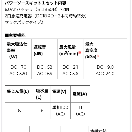
パワーソースキット１セット内容
6.0Ahバッテリ（BL1860B）×2個
2口急速充電器（DC18RD・2本同時約55分）
マックパックタイプ3
■主要機能
最大吸込仕
最大
運転音
最大風量
事率
真空度
3
※
(dB)
(m
/min)
※
（W）
(kPa)
DC：70
DC：58
DC：2.1
DC：9.0
AC：320
AC：66
AC：3.6
AC：24.0
吸水量
集じん量(L)
電源(V)
電流(A)
(L)
単相100
11
8
6
（AC）
（AC）
本機寸法