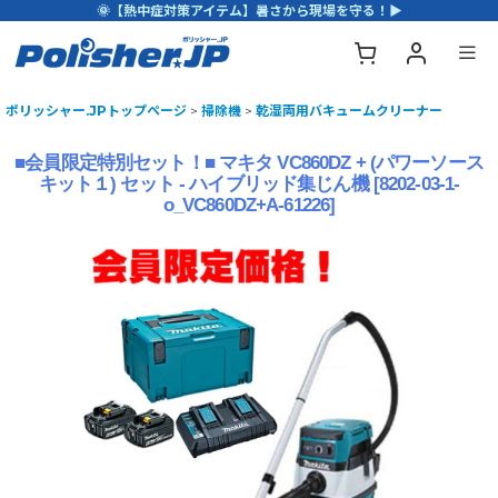
🌞【熱中症対策アイテム】暑さから現場を守る！▶
ポリッシャー.JPトップページ
>
掃除機
>
乾湿両用バキュームクリーナー
■会員限定特別セット！■ マキタ VC860DZ + (パワーソース
キット１) セット - ハイブリッド集じん機
[
8202-03-1-
o_VC860DZ+A-61226
]