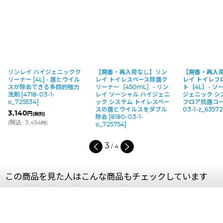
レイ ハイジェニックク
【廃番・再入荷なし】リン
【廃番・再入荷なし】
ー [4L] - 菌とウイル
レイ トイレスペース除菌ク
レイ トイレフロア抗菌
除去できる多目的強力
リーナー［450mL］- リン
ト［4L］- ソーシャル 
[
4718-03-1-
レイ ソーシャル ハイジェニ
ジェニック システム 
25534
]
ック システム トイレスペー
フロア抗菌コート
[
8181
スの菌とウイルスをダブル
03-1-z_635721
]
40
円
(税別)
除去
[
8180-03-1-
:
3,454
)
円
o_725754
]
4
/
4
この商品を見た人はこんな商品もチェックしています