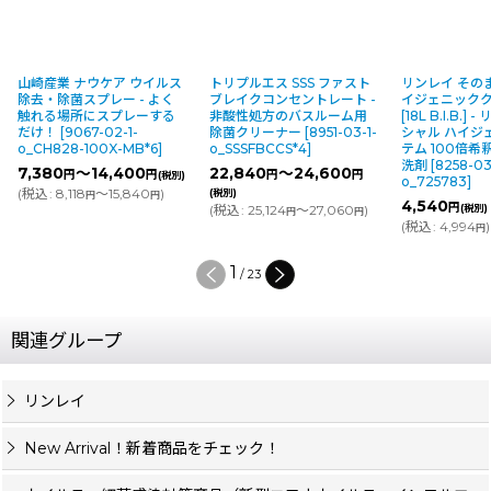
山崎産業 ナウケア ウイルス
トリプルエス SSS ファスト
リンレイ その
除去・除菌スプレー - よく
ブレイクコンセントレート -
イジェニック
触れる場所にスプレーする
非酸性処方のバスルーム用
[18L B.I.B.]
だけ！
[
9067-02-1-
除菌クリーナー
[
8951-03-1-
シャル ハイジ
o_CH828-100X-MB*6
]
o_SSSFBCCS*4
]
テム 100倍希
洗剤
[
8258-03
7,380
～14,400
22,840
～24,600
円
円
円
円
(税別)
o_725783
]
(
税込
:
8,118
～15,840
)
(税別)
円
円
4,540
円
(
税込
:
25,124
～27,060
)
(税別)
円
円
(
税込
:
4,994
)
円
1
/
23
関連グループ
リンレイ
New Arrival！新着商品をチェック！