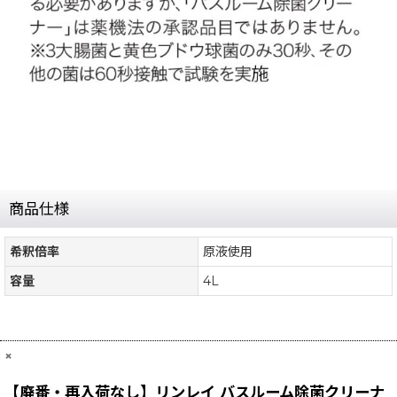
商品仕様
希釈倍率
原液使用
容量
4L
×
【廃番・再入荷なし】リンレイ バスルーム除菌クリーナ