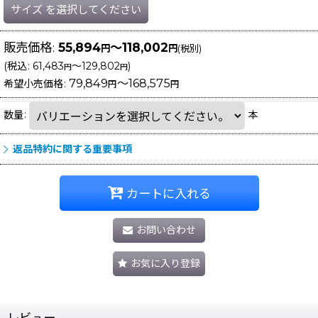
サイズ
を選択してください
販売価格
:
55,894
～118,002
円
円
(税別)
(
税込
:
61,483
～129,802
)
円
円
79,849
～168,575
希望小売価格
:
円
円
数量
:
本
返品特約に関する重要事項
カートに入れる
お問い合わせ
お気に入り登録
レビュー