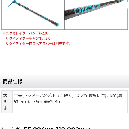
商品仕様
大
全長(ドクターアングル ミニ除く)：3.5m(最短1.1m)、5m(最
き
短1.4m)、7.5m(最短1.8m)
さ