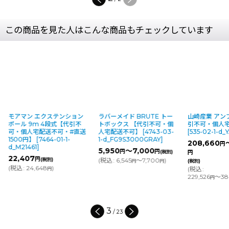
この商品を見た人はこんな商品もチェックしています
モアマン エクステンション
ラバーメイド BRUTE トー
山崎産業 アン
ポール 9m 4段式【代引不
トボックス 【代引不可・個
引不可・個人
可・個人宅配送不可・#直送
人宅配送不可】
[
4743-03-
[
535-02-1-d_
1500円】
[
7464-01-1-
1-d_FG9S3000GRAY
]
208,660
円
d_M21461
]
5,950
～7,000
円
円
(税別)
円
22,407
円
(税別)
(
税込
:
6,545
～7,700
)
円
円
(税別)
(
税込
:
24,648
)
(
税込
:
円
229,526
～38
円
3
/
23