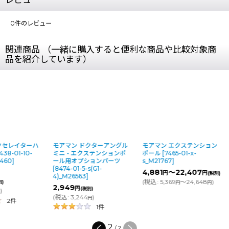
0
件のレビュー
関連商品 （一緒に購入すると便利な商品や比較対象商
品を紹介しています）
クセレイターハ
モアマン ドクターアングル
モアマン エクステンション
438-01-10-
ミニ - エクステンションポ
ポール
[
7465-01-x-
5460
]
ール用オプションパーツ
s_M21767
]
[
8474-01-5-s(G1-
4,881
～22,407
円
円
(税別)
4)_M26563
]
(
税込
:
5,369
～24,648
)
別)
円
円
2,949
円
(税別)
)
円
(
税込
:
3,244
)
円
2
件
1
件
2
/
2