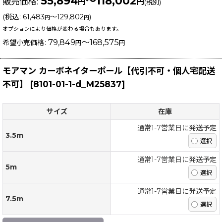
55,894
～118,002
販売価格
:
円
円
(税別)
(
税込
:
61,483
～129,802
)
円
円
オプションにより価格が変わる場合もあります。
79,849
～168,575
希望小売価格
:
円
円
モアマン カーボネイターポール【代引不可・個人宅配送
不可】
[
8101-01-1-d_M25837
]
サイズ
在庫
通常1-7営業日に発送予定
3.5m
通常1-7営業日に発送予定
5m
通常1-7営業日に発送予定
7.5m