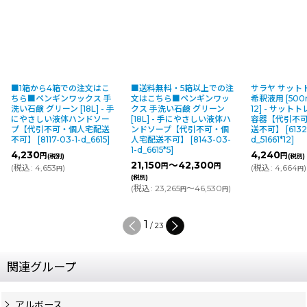
■1箱から4箱での注文はこ
■送料無料・5箱以上での注
サラヤ サットト
ちら■ペンギンワックス 手
文はこちら■ペンギンワッ
希釈液用 [500
洗い石鹸 グリーン [18L] - 手
クス 手洗い石鹸 グリーン
12] - サッ
にやさしい液体ハンドソー
[18L] - 手にやさしい液体ハ
容器【代引不
プ【代引不可・個人宅配送
ンドソープ【代引不可・個
送不可】
[
6132
不可】
[
8117-03-1-d_6615
]
人宅配送不可】
[
8143-03-
d_51661*12
]
1-d_6615*5
]
4,230
4,240
円
円
(税別)
(税別)
21,150
～42,300
円
円
(
税込
:
4,653
)
(
税込
:
4,664
)
円
円
(税別)
(
税込
:
23,265
～46,530
)
円
円
1
/
23
関連グループ
アルボース