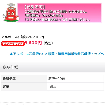
アルボース石鹸液PX-2 18kg
9,600円
（税別）
▲アルボース石鹸液PX-2 殺菌・消毒用純植物性石鹸液トップへ
商品仕様
希釈倍率
原液〜10倍
容量
18kg