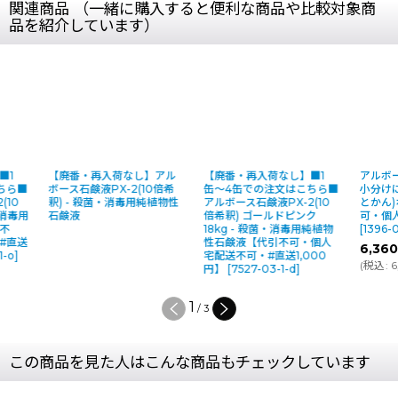
関連商品 （一緒に購入すると便利な商品や比較対象商
品を紹介しています）
【廃番・再入荷なし】■1
【廃番・再入荷なし】アル
【廃番・再入荷
缶〜4缶での注文はこちら■
ボース石鹸液PX-2(10倍希
缶〜4缶での注
アルボース石鹸液PX-2(10
釈) - 殺菌・消毒用純植物性
アルボース石鹸液
倍希釈) 18kg - 殺菌・消毒用
石鹸液
倍希釈) ゴール
純植物性石鹸液【代引不
18kg - 殺菌
可・個人宅配送不可・#直送
性石鹸液【代引
1,000円】
[
7525-03-1-o
]
宅配送不可・#直
円】
[
7527-03-
1
/
3
この商品を見た人はこんな商品もチェックしています