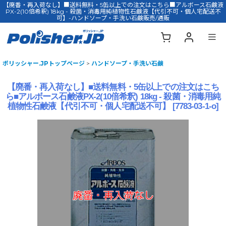
【廃番・再入荷なし】■送料無料・5缶以上での注文はこちら■アルボース石鹸液
PX-2(10倍希釈) 18kg - 殺菌・消毒用純植物性石鹸液【代引不可・個人宅配送不
可】-ハンドソープ・手洗い石鹸販売/通販
ポリッシャー.JPトップページ
>
ハンドソープ・手洗い石鹸
【廃番・再入荷なし】■送料無料・5缶以上での注文はこち
ら■アルボース石鹸液PX-2(10倍希釈) 18kg - 殺菌・消毒用純
植物性石鹸液【代引不可・個人宅配送不可】
[
7783-03-1-o
]