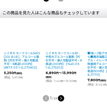
この商品を見た人はこんな商品もチェックしています
ニイタカ セーフコール54ES
ニイタカ セーフコール65 -
■1缶〜3缶で
[20L B.I.B.] - アルコール製
中性のアルコール製剤【代
ら■横浜油脂工
剤【代引不可・個人宅配送
引不可・個人宅配送不可・#
アル・イレーザー 
不可・#直送1,000円】
直送1,000円】
[
7445-03-
除菌用アルコ
[
6873-03-1-d_270602
]
1-d_275202
]
引不可・個人
直送1500円】
5,250
6,890
～13,990
円
円
円
(税別)
d_3770
]
(
税込
:
5,670
)
(税別)
円
7,800
円
(
税込
:
7,441
～15,109
)
(税別)
円
円
(
税込
:
8,424
円
1
/
23