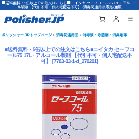
■送料無料・5缶以上での注文はこちら■ニイタカ セーフコール75 17L - アルコー
ル製剤 【代引不可・個人宅配送不可】-消毒関連用品販売/通販
ポリッシャー.JPトップページ
>
消毒関連用品
>
消毒液・除菌剤・消臭剤等
■送料無料・5缶以上での注文はこちら■ニイタカ セーフコ
ール75 17L - アルコール製剤 【代引不可・個人宅配送不
可】
[
7763-03-1-d_270201
]