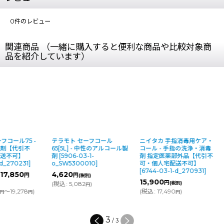
0
件のレビュー
関連商品 （一緒に購入すると便利な商品や比較対象商
品を紹介しています）
フコール75 -
テラモト セーフコール
ニイタカ 手指消毒用ケア・
製剤【代引不
65[5L] - 中性のアルコール製
コール - 手指の洗浄・消毒
配送不可】
剤
[
5906-03-1-
剤 指定医薬部外品【代引不
-d_270231
]
o_SW5300010
]
可・個人宅配送不可】
[
6744-03-1-d_270931
]
17,850
4,620
円
円
(税別)
15,900
円
(
税込
:
5,082
)
(税別)
円
～19,278
)
(
税込
:
17,490
)
円
円
円
3
/
3