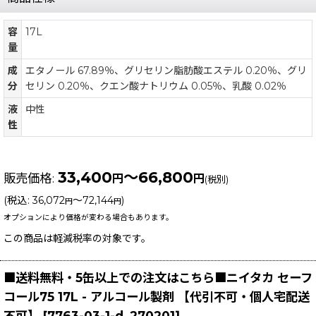
容
17L
量
成
エタノール 67.89％、グリセリン脂肪酸エステル 0.20％、グリ
分
セリン 0.20％、クエン酸ナトリウム 0.05％、乳酸 0.02％
液
中性
性
33,400
～66,800
販売価格
:
円
円
(税別)
(
税込
:
36,072
～72,144
)
円
円
オプションにより価格が変わる場合もあります。
この商品は軽減税率の対象です。
■送料無料・5缶以上での注文はこちら■ニイタカ セーフ
コール75 17L - アルコール製剤 【代引不可・個人宅配送
不可】
[
7763-03-1-d_270201
]