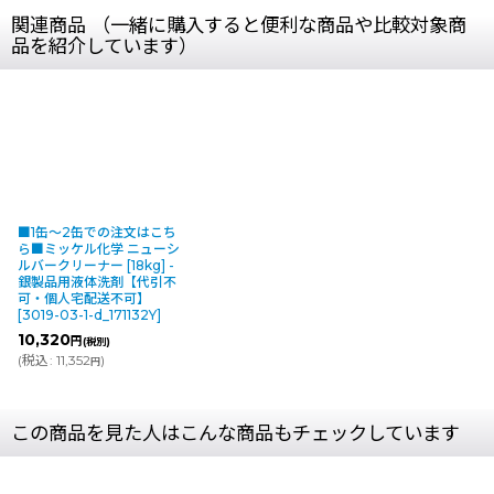
関連商品 （一緒に購入すると便利な商品や比較対象商
品を紹介しています）
■1缶〜2缶での注文はこち
ら■ミッケル化学 ニューシ
ルバークリーナー [18kg] -
銀製品用液体洗剤【代引不
可・個人宅配送不可】
[
3019-03-1-d_171132Y
]
10,320
円
(税別)
(
税込
:
11,352
)
円
この商品を見た人はこんな商品もチェックしています