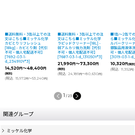
■送料無料・3缶以上での注
■送料無料・3缶以上での注
■1缶〜2缶で
文はこちら■ミッケル化学
文はこちら■ミッケル化学
ら■ミッケル化
カビとりリフレッシュ
ラピッドクリーナー[18L] -
ルバークリーナー 
[18kg] - カビとり剤【代引
弱アルカリ強力洗剤【代引
銀製品用液体
不可・個人宅配送不可】
不可・個人宅配送不可】
可・個人宅配
[
7692-03-1-
[
7687-03-1-d_131050Y*3
]
[
3019-03-1-d_
d_234910Y*3
]
21,990
～73,300
10,320
円
円
円
(税別
14,520
～48,400
円
円
(
税込
:
11,352
)
(税別)
円
(
税込
:
24,189
～80,630
)
(税別)
円
円
(
税込
:
15,972
～53,240
)
円
円
1
/
23
関連グループ
ミッケル化学