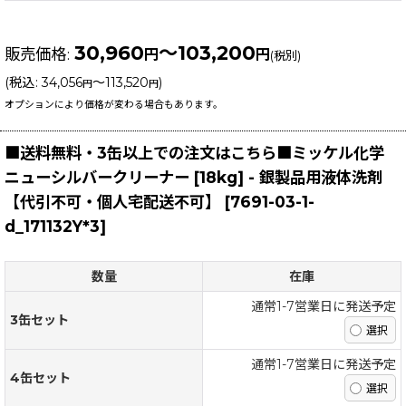
30,960
～103,200
販売価格
:
円
円
(税別)
(
税込
:
34,056
～113,520
)
円
円
オプションにより価格が変わる場合もあります。
■送料無料・3缶以上での注文はこちら■ミッケル化学
ニューシルバークリーナー [18kg] - 銀製品用液体洗剤
【代引不可・個人宅配送不可】
[
7691-03-1-
d_171132Y*3
]
数量
在庫
通常1-7営業日に発送予定
3缶セット
通常1-7営業日に発送予定
4缶セット