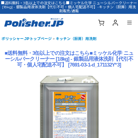
■送料無料・3缶以上での注文はこちら■ミッケル化学 ニューシルバークリーナー
[18kg] - 銀製品用液体洗剤【代引不可・個人宅配送不可】-キッチン（厨房）用洗
剤販売/通販
ポリッシャー.JPトップページ
>
キッチン（厨房）用洗剤
■送料無料・3缶以上での注文はこちら■ミッケル化学 ニュ
ーシルバークリーナー [18kg] - 銀製品用液体洗剤【代引不
可・個人宅配送不可】
[
7691-03-1-d_171132Y*3
]