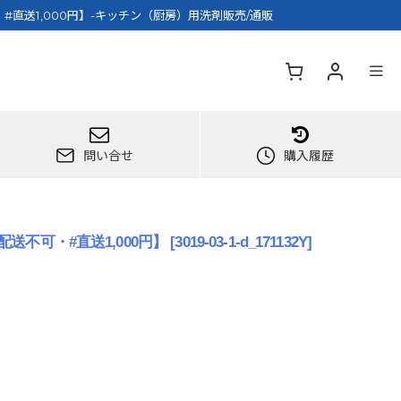
#直送1,000円】-キッチン（厨房）用洗剤販売/通販
問い合せ
購入履歴
送不可・#直送1,000円】
[
3019-03-1-d_171132Y
]