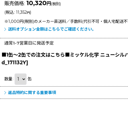
10,320
販売価格
:
円
(税別)
(
税込
:
11,352
)
円
※1,000円(税別)のメーカー直送料／手数料(代引不可・個人宅配送
送料オプション金額はこちらでご確認ください。
通常1-7営業日に発送予定
■1缶〜2缶での注文はこちら■ミッケル化学 ニューシルバー
d_171132Y
]
数量
:
缶
返品特約に関する重要事項