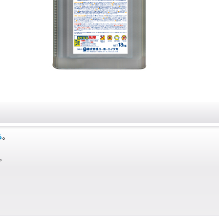
ら
。
。