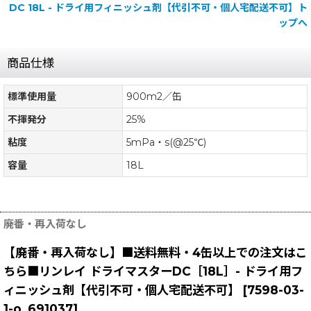
DC 18L - ドライ用フィニッシュ剤【代引不可・個人宅配送不可】ト
ップへ
商品仕様
標準使用量
900m2／缶
不揮発分
25%
粘度
5mPa・s(@25℃)
容量
18L
廃番・再入荷なし
【廃番・再入荷なし】■送料無料・4缶以上での注文はこ
ちら■リンレイ ドライマスターDC［18L］- ドライ用フ
ィニッシュ剤【代引不可・個人宅配送不可】
[
7598-03-
1-o_691037
]