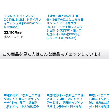
リンレイ ドライマスター
【廃番・再入荷なし】■1
DC [18L B.I.B.] - ドライ用フ
缶〜3缶での注文はこちら■
ィニッシュ剤
[
10487-03-1-
リンレイ ドライマスター
o_691053
]
DC 18L - ドライ用フィニッ
シュ剤【代引不可・個人宅
22,110
円
(税別)
配送不可・#直送1000円】
(
税込
:
24,321
)
円
[
219-03-1-o_691037
]
この商品を見た人はこんな商品もチェックしています
■送料無料・5缶以上での注
■送料無料・4缶以上での注
■1缶〜4缶で
文はこちら■ニイタカ ブリ
文はこちら■リンレイ クリ
ら■ニイタカ 
ーチ 18kg - 除菌・漂白剤
アーＺ 18L - 汎用タイプハク
16L - 柔軟
【代引不可・個人宅配送不
リ剤【代引不可・個人宅配
可・個人宅配