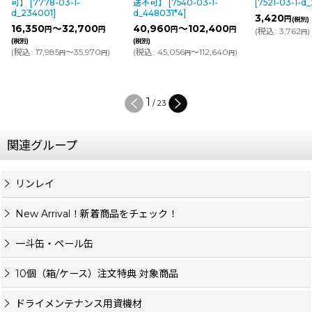
可】
[
7778-03-1-
送不可】
[
7540-03-1-
[
7521-03-1-d
d_234001
]
d_448031*4
]
3,420
円
(税別)
16,350
～32,700
40,960
～102,400
円
円
円
円
(
税込
:
3,762
)
円
(税別)
(税別)
(
税込
:
17,985
～35,970
)
(
税込
:
45,056
～112,640
)
円
円
円
円
1
/
23
関連グループ
リンレイ
New Arrival！新着商品をチェック！
一斗缶・ペール缶
10個（箱/ケース）注文特典 対象商品
ドライメンテナンス用資機材