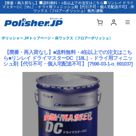
【廃番・再入荷なし】■送料無料・4缶以上での注文はこちら■リンレイ ドライ
マスターDC［18L］- ドライ用フィニッシュ剤【代引不可・個人宅配送不可】-床
ワックス（フロアーポリッシュ）販売/通販
ポリッシャー.JPトップページ
>
床ワックス（フロアーポリッシュ）
【廃番・再入荷なし】■送料無料・4缶以上での注文はこち
ら■リンレイ ドライマスターDC［18L］- ドライ用フィニッ
シュ剤【代引不可・個人宅配送不可】
[
7598-03-1-o_691037
]