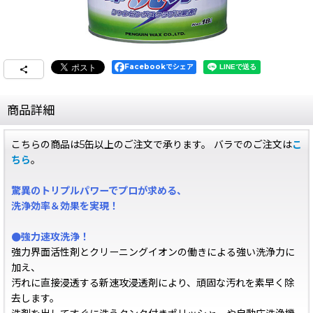
Facebookでシェア
商品詳細
こちらの商品は5缶以上のご注文で承ります。 バラでのご注文は
こ
ちら
。
驚異のトリプルパワーでプロが求める、
洗浄効率＆効果を実現！
●強力速攻洗浄！
強力界面活性剤とクリーニングイオンの働きによる強い洗浄力に
加え、
汚れに直接浸透する新速攻浸透剤により、頑固な汚れを素早く除
去します。