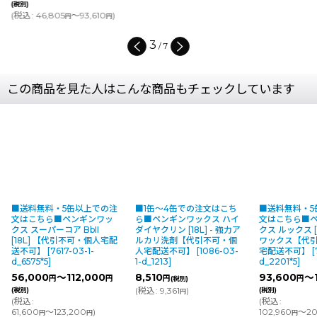
(税別)
(
税込
:
46,805
～93,610
)
円
円
3
/
7
この商品を見た人はこんな商品もチェックしています
■送料無料・5缶以上での注
■1缶〜4缶での注文はこち
■送料無料・5
文はこちら■ペンギンワッ
ら■ペンギンワックス ハイ
文はこちら■
クス スーパーコア BbII
ダイヤクリン [18L] - 強力ア
クス ルックス [1
[18L] 【代引不可・個人宅配
ルカリ洗剤【代引不可・個
ワックス【代
送不可】
[
7617-03-1-
人宅配送不可】
[
1086-03-
宅配送不可】
[
d_6575*5
]
1-d_1213
]
d_2201*5
]
56,000
～112,000
8,510
93,600
～
円
円
円
円
(税別)
(
税込
:
9,361
)
(税別)
(税別)
円
(
税込
:
(
税込
:
61,600
～123,200
)
102,960
～20
円
円
円