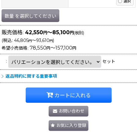
数量
を選択してください
販売価格
:
42,550
～85,100
円
円
(税別)
(
税込
:
46,805
～93,610
)
円
円
78,550
～157,100
希望小売価格
:
円
円
:
セット
返品特約に関する重要事項
カートに入れる
お問い合わせ
お気に入り登録