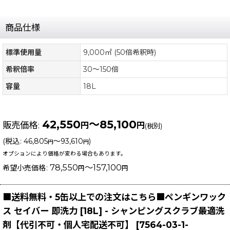
商品仕様
標準使用量
9,000㎡ (50倍希釈時)
希釈倍率
30〜150倍
容量
18L
42,550
～85,100
販売価格
:
円
円
(税別)
(
税込
:
46,805
～93,610
)
円
円
オプションにより価格が変わる場合もあります。
78,550
～157,100
希望小売価格
:
円
円
■送料無料・5缶以上での注文はこちら■ペンギンワック
ス セイバー 即洗力 [18L] - シャンピングスクラブ最適洗
剤【代引不可・個人宅配送不可】
[
7564-03-1-