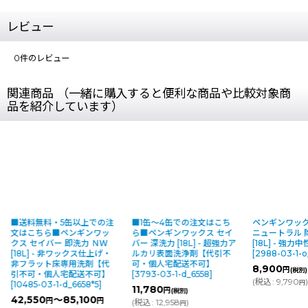
レビュー
0
件のレビュー
関連商品 （一緒に購入すると便利な商品や比較対象商
品を紹介しています）
■送料無料・5缶以上での注
■1缶〜4缶での注文はこち
ペンギンワック
文はこちら■ペンギンワッ
ら■ペンギンワックス セイ
ニュートラル 
クス セイバー 即洗力 ＮＷ
バー 深洗力 [18L] - 超強力ア
[18L] - 強力
[18L] - 非ワックス仕上げ・
ルカリ表面洗浄剤【代引不
[
2988-03-1-o
非フラット床専用洗剤【代
可・個人宅配送不可】
8,900
円
(税別)
引不可・個人宅配送不可】
[
3793-03-1-d_6558
]
(
税込
:
9,790
)
円
[
10485-03-1-d_6658*5
]
11,780
円
(税別)
42,550
～85,100
円
円
(
税込
:
12,958
)
円