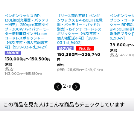
ペンギンワックス BP-
【リース契約可能】ペンギ
ペンギンワックス
130LiIIIα(充電器・バッテリ
ンワックス BP-150LiII (充電
ブラシ - コ
ー別売) - 250rpm高速タイ
器・バッテリー・パッド台
シャー BP150L
プ・300W ハイパワーモー
別売) - 15インチ コードレス
BP130LiIII
ター搭載■13インチLi-ion
ポリッシャー【代引不可・
洗浄用ブラシ
[
コードレスポリッシャー
個人宅配送不可】
[
2891-
o_9047
]
【代引不可・個人宅配送不
03-1-d_9402
]
39,800
～
円
可】
[
9519-03-1-d_9427
]
(税別)
192,390
～226,740
(
税込
:
43,780
円
130,000
～150,500
円
円
円
(税別)
(税別)
(
税込
:
(
税込
:
211,629
～249,414
)
円
円
143,000
～165,550
)
円
円
2
/
9
この商品を見た人はこんな商品もチェックしています