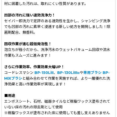
材に固着した汚れは、取れにくい性質があります。
凹部の汚れに強い速効洗浄力！
セイバー即洗力で定評のある速効性を生かし、シャンピング洗浄
でも凹部の汚れに素早く浸透する新しい処方を開発しました！除
菌剤配合、無香料。
回収作業が進む超低発泡性！
泡立ちが極小だから、洗浄汚水のウェットバキューム回収や流水
作業もスムーズに進みます！
さらに作業効率、作業効果大幅UP！
コードレスマシン
BP-150LiII
、
BP-130LiIIIα
や
専用ブラシ BP-
MIXブラシ
と組み合わせて作業を実施すれば、より一層優れた洗
浄効果と高い作業効率が実現します！
■用途
エンボスシート、石材、磁器タイルなど樹脂ワックス塗布されて
いない床の汚れの除去剤として使用
※樹脂ワックスが塗布された床に使用しても差し支えありません