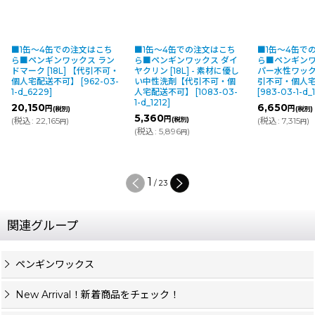
■1缶〜4缶での注文はこち
■1缶〜4缶での注文はこち
■1缶〜4缶で
ら■ペンギンワックス ラン
ら■ペンギンワックス ダイ
ら■ペンギンワ
ドマーク [18L] 【代引不可・
ヤクリン [18L] - 素材に優し
パー水性ワックス 
個人宅配送不可】
[
962-03-
い中性洗剤【代引不可・個
引不可・個人
1-d_6229
]
人宅配送不可】
[
1083-03-
[
983-03-1-d_
1-d_1212
]
20,150
6,650
円
円
(税別)
(税別)
5,360
円
(
税込
:
22,165
)
(税別)
(
税込
:
7,315
)
円
円
(
税込
:
5,896
)
円
1
/
23
関連グループ
ペンギンワックス
New Arrival！新着商品をチェック！