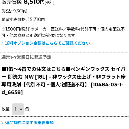
8,510
販売価格
:
円
(税別)
(
税込
:
9,361
)
円
15,710
希望小売価格
:
円
※1,500円(税別)のメーカー直送料／手数料(代引不可・個人宅配送不
可・他の商品と別送)
代が必要になります。
送料オプション金額はこちらでご確認ください。
通常1-7営業日に発送予定
■1缶〜4缶での注文はこちら■ペンギンワックス セイバ
ー 即洗力 ＮＷ [18L] - 非ワックス仕上げ・非フラット床
専用洗剤【代引不可・個人宅配送不可】
[
10484-03-1-
d_6658
]
数量
:
缶
返品特約に関する重要事項