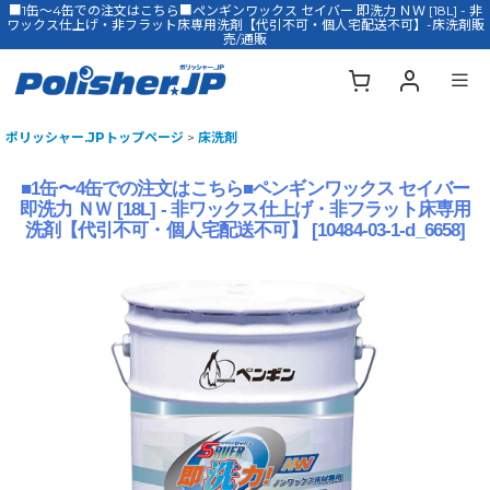
■1缶〜4缶での注文はこちら■ペンギンワックス セイバー 即洗力 ＮＷ [18L] - 非
ワックス仕上げ・非フラット床専用洗剤【代引不可・個人宅配送不可】-床洗剤販
売/通販
ポリッシャー.JPトップページ
>
床洗剤
■1缶〜4缶での注文はこちら■ペンギンワックス セイバー
即洗力 ＮＷ [18L] - 非ワックス仕上げ・非フラット床専用
洗剤【代引不可・個人宅配送不可】
[
10484-03-1-d_6658
]