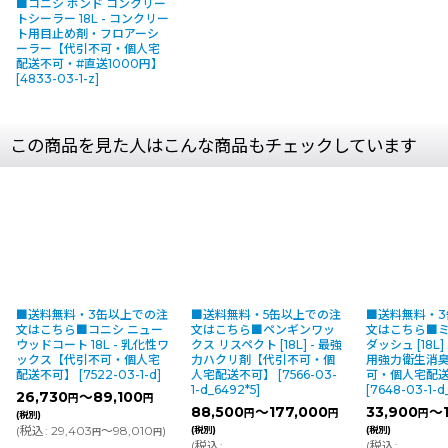
■コニシ ボンド コンクリー
トシーラー 18L - コンクリー
ト用目止め剤・フロアーシ
ーラー【代引不可・個人宅
配送不可・#直送1000円】
[
4833-03-1-z
]
この商品を見た人はこんな商品もチェックしています
■送料無料・3缶以上での注
■送料無料・5缶以上での注
■送料無料・
文はこちら■コニシ ニュー
文はこちら■ペンギンワッ
文はこちら■
ウッドコート 18L - 乳化性ワ
クス リスペクト [18L] - 最強
ダッシュ [18L
ックス【代引不可・個人宅
力ハクリ剤【代引不可・個
用強力衛生消
配送不可】
[
7522-03-1-d
]
人宅配送不可】
[
7566-03-
可・個人宅配
1-d_6492*5
]
[
7648-03-1-d
26,730
～89,100
円
円
88,500
～177,000
33,900
～1
円
円
円
(税別)
(
税込
:
29,403
～98,010
)
(税別)
(税別)
円
円
(
税込
:
(
税込
: