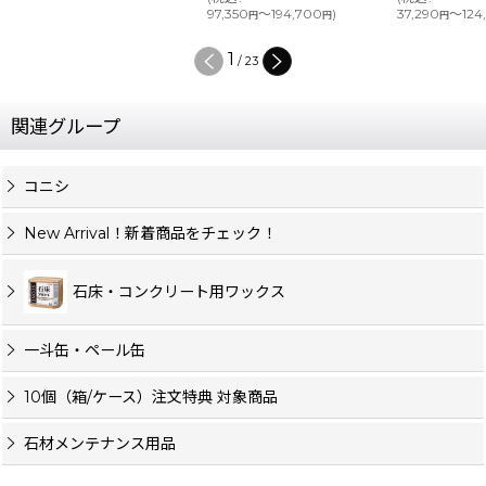
97,350
～194,700
)
37,290
～124
円
円
円
1
/
23
関連グループ
コニシ
New Arrival！新着商品をチェック！
石床・コンクリート用ワックス
一斗缶・ペール缶
10個（箱/ケース）注文特典 対象商品
石材メンテナンス用品