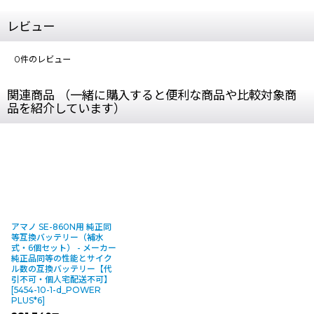
レビュー
0
件のレビュー
関連商品 （一緒に購入すると便利な商品や比較対象商
品を紹介しています）
アマノ SE-860N用 純正同
等互換バッテリー（補水
式・6個セット） - メーカー
純正品同等の性能とサイク
ル数の互換バッテリー【代
引不可・個人宅配送不可】
[
5454-10-1-d_POWER
PLUS*6
]