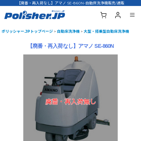
【廃番・再入荷なし】アマノ SE-860N-自動床洗浄機販売/通販
ポリッシャー.JPトップページ
>
自動床洗浄機
>
大型・搭乗型自動床洗浄機
【廃番・再入荷なし】アマノ SE-860N