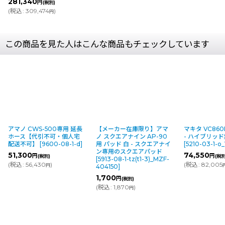
281,340
円
(税別)
(
税込
:
309,474
)
円
この商品を見た人はこんな商品もチェックしています
アマノ CWS-500専用 延長
【メーカー在庫限り】アマ
マキタ VC86
ホース【代引不可・個人宅
ノ スクエアナイン AP-90
- ハイブリッ
配送不可】
[
9600-08-1-d
]
用 パッド 白 - スクエアナイ
[
5210-03-1-
ン専用のスクエアパッド
51,300
74,550
円
円
(税別)
(税別
[
5913-08-1-tz(t1-3)_MZF-
(
税込
:
56,430
)
(
税込
:
82,005
円
404150
]
1,700
円
(税別)
(
税込
:
1,870
)
円