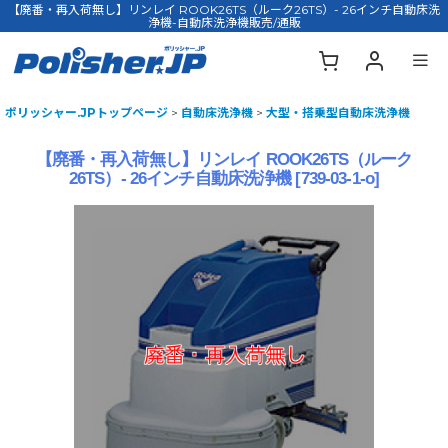
【廃番・再入荷無し】リンレイ ROOK26TS（ルーク26TS）- 26インチ自動床洗
浄機-自動床洗浄機販売/通販
ポリッシャー.JPトップページ
>
自動床洗浄機
>
大型・搭乗型自動床洗浄機
【廃番・再入荷無し】リンレイ ROOK26TS（ルーク
26TS）- 26インチ自動床洗浄機
[
739-03-1-o
]