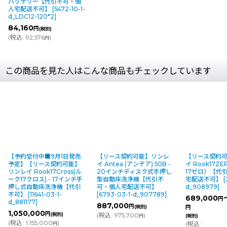
バッテリー【代引不可・個
人宅配送不可】
[
5472-10-1-
d_LDC12-120*2
]
84,160
円
(税別)
(
税込
:
92,576
)
円
この商品を見た人はこんな商品もチェックしています
【予約受付中■9月1日発売
【リース契約可能】リンレ
【リース契約
予定】【リース契約可能】
イ Antea (アンテア) 50B -
イ Rook17Z
リンレイ Rook17Cross(ル
20インチディスク式手押し
17ゼロ）【代
ーク17クロス) - 17インチ手
型自動床洗浄機【代引不
宅配送不可】
[
押し式自動床洗浄機【代引
可・個人宅配送不可】
d_908979
]
不可】
[
11641-03-1-
[
6793-03-1-d_907789
]
689,000
円
d_881177
]
887,000
円
(税別)
円
1,050,000
円
(税別)
(
税込
:
975,700
)
円
(税別)
(
税込
:
1,155,000
)
(
税込
:
円