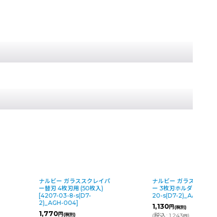
ナルビー ガラススクレイパ
ナルビー ガラススクレ
ー替刃 4枚刃用 (50枚入)
ー 3枚刃ホルダー
[
1140
[
4207-03-8-s(D7-
20-s(D7-2)_AAC-404
]
2)_AGH-004
]
1,130
円
(税別)
1,770
円
(税別)
(
税込
:
1,243
)
円