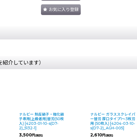
お気に入り登録
を紹介しています）
ナルビー 熱反硝子・強化硝
ナルビー ガラススクレイパ
子専用(上級者用)替刃(50枚
ー替刃 厚口タイプ1〜3枚刃
入)
[
4203-01-10-s(D7-
用 (50枚入)
[
4204-03-10-
2)_5132-1
]
s(D7-2)_AGH-005
]
3,500
2,610
円
円
(税別)
(税別)