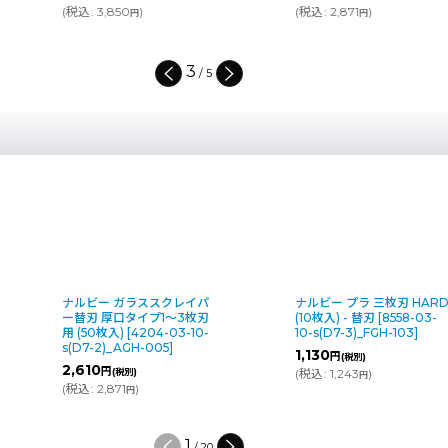
(
税込
:
3,850
)
(
税込
:
2,871
)
円
円
3
/
5
ナルビー ガラススクレイパ
ナルビー プラ 三枚刃 HAR
ー替刃 厚口タイプ1〜3枚刃
(10枚入) - 替刃
[
8558-03-
用 (50枚入)
[
4204-03-10-
10-s(D7-3)_FGH-103
]
s(D7-2)_AGH-005
]
1,130
円
(税別)
2,610
円
(税別)
(
税込
:
1,243
)
円
(
税込
:
2,871
)
円
1
/
20