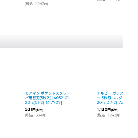
(
税込
:
1,947
)
円
D
モアマン ポケットスクレー
ナルビー ガラススクレ
パ用替刃(5枚入)
[
4052-01-
ー 3枚刃ホルダー
[
1140
20-s(G1-2)_M17707
]
20-s(D7-2)_AAC-404
]
531
1,130
円
円
(税別)
(税別)
(
税込
:
584
)
(
税込
:
1,243
)
円
円