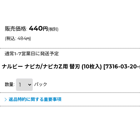
440
販売価格
:
円
(税別)
(
税込
:
484
)
円
通常1-7営業日に発送予定
ナルビー ナピカ/ナピカZ用 替刃 (10枚入)
[
7316-03-20
数量
:
パック
返品特約に関する重要事項