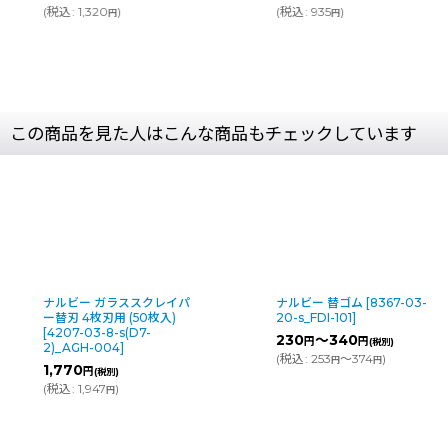
(
税込
:
1,320
)
(
税込
:
935
)
円
円
この商品を見た人はこんな商品もチェックしています
ナルビー ガラススクレイパ
ナルビー 替ゴム
[
8367-03-
ー替刃 4枚刃用 (50枚入)
20-s_FDI-101
]
[
4207-03-8-s(D7-
230
～340
円
円
(税別)
2)_AGH-004
]
(
税込
:
253
～374
)
円
円
1,770
円
(税別)
(
税込
:
1,947
)
円