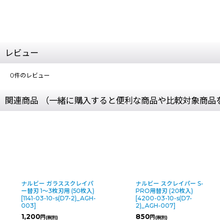
レビュー
0
件のレビュー
関連商品 （一緒に購入すると便利な商品や比較対象商品
ナルビー ガラススクレイパ
ナルビー スクレイパー S-
ー替刃 1〜3枚刃用 (50枚入)
PRO用替刃 (20枚入)
[
1141-03-10-s(D7-2)_AGH-
[
4200-03-10-s(D7-
003
]
2)_AGH-007
]
1,200
850
円
円
(税別)
(税別)