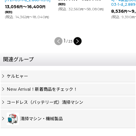
03-1-d_2.889-099.0
]
(税別)
～16,400
円
円
(
税込
:
32,560
～58,080
)
円
円
8,536
～9,696
円
円
(税別)
362
～18,040
)
(
税込
:
9,390
～10,666
)
円
円
円
円
2
/
23
関連グループ
ケルヒャー
New Arrival！新着商品をチェック！
コードレス（バッテリー式）清掃マシン
清掃マシン・機械製品