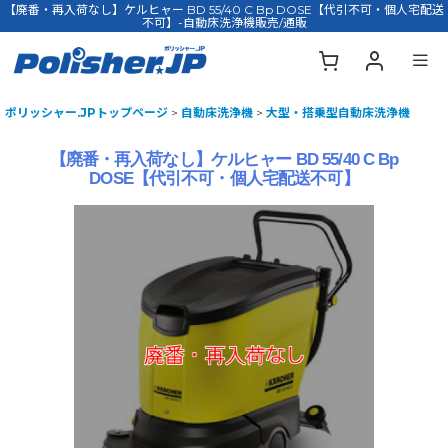
【廃番・再入荷なし】ケルヒャー BD 55/40 C Bp DOSE【代引不可・個人宅配送
不可】-自動床洗浄機販売/通販
ポリッシャー.JPトップページ
>
自動床洗浄機
>
大型・搭乗型自動床洗浄機
【廃番・再入荷なし】ケルヒャー BD 55/40 C Bp
DOSE【代引不可・個人宅配送不可】