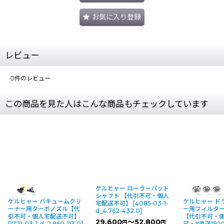
お気に入り登録
レビュー
0
件のレビュー
この商品を見た人はこんな商品もチェックしています
ケルヒャー ローラーパッド
シャフト 【代引不可・個人
ー バキュームクリ
ケルヒャー ドライクリーナ
宅配送不可】
[
4085-03-1-
ターボノズル【代
ー用フィルターバスケット
d_4.762-432.0
]
個人宅配送不可】
【代引不可・個人宅配送不
29,600
～52,800
円
円
1-d_2.860-113.0
]
可・#直送1500円】
[
3849-