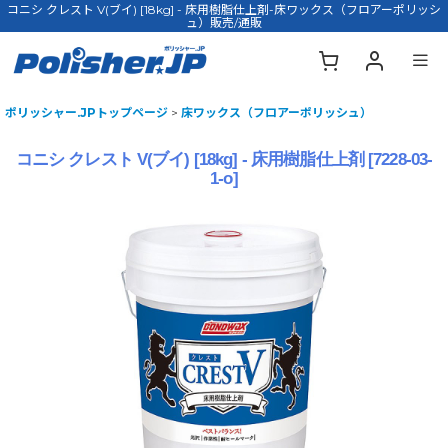
コニシ クレスト V(ブイ) [18kg] - 床用樹脂仕上剤-床ワックス（フロアーポリッシ
ュ）販売/通販
ポリッシャー.JPトップページ
>
床ワックス（フロアーポリッシュ）
コニシ クレスト V(ブイ) [18kg] - 床用樹脂仕上剤
[
7228-03-
1-o
]