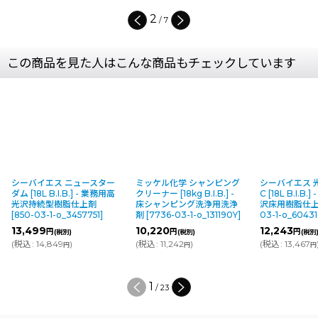
3
/
7
この商品を見た人はこんな商品もチェックしています
シーバイエス ニュースター
ミッケル化学 シャンピング
シーバイエス 
ダム [18L B.I.B.] - 業務用高
クリーナー [18kg B.I.B.] -
C [18L B.I.B
光沢持続型樹脂仕上剤
床シャンピング洗浄用洗浄
沢床用樹脂仕
[
850-03-1-o_3457751
]
剤
[
7736-03-1-o_131190Y
]
03-1-o_60431
13,499
10,220
12,243
円
円
円
(税別)
(税別)
(税別
(
税込
:
14,849
)
(
税込
:
11,242
)
(
税込
:
13,467
円
円
円
1
/
23