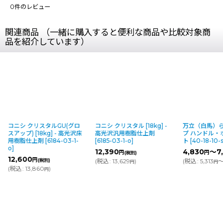
0
件のレビュー
関連商品 （一緒に購入すると便利な商品や比較対象商
品を紹介しています）
ニシ クリスタルGU(グロ
コニシ クリスタル [18kg] -
万立（白馬）らくら
ップ) [18kg] - 高光沢床
高光沢汎用樹脂仕上剤
プ ハンドル・ホルダ
樹脂仕上剤
[
6184-03-1-
[
6185-03-1-o
]
ト
[
40-18-10-s_106
12,390
4,830
～7,250
円
円
(税別)
,600
円
(税別)
(
税込
:
13,629
)
(
税込
:
5,313
～7,975
円
円
込
:
13,860
)
円