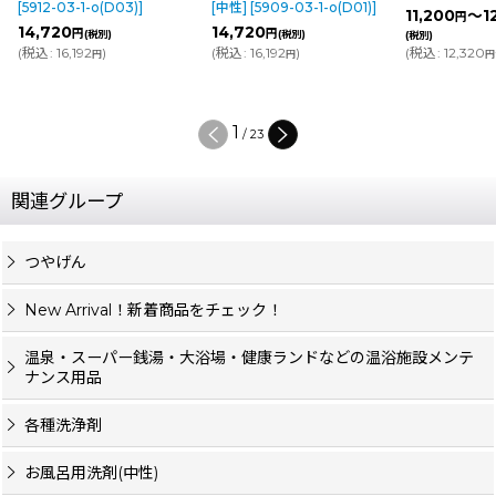
[
5912-03-1-o(D03)
]
[中性]
[
5909-03-1-o(D01)
]
11,200
～1
円
14,720
14,720
円
円
(税別)
(税別)
(税別)
(
税込
:
16,192
)
(
税込
:
16,192
)
(
税込
:
12,320
円
円
円
1
/
23
関連グループ
つやげん
New Arrival！新着商品をチェック！
温泉・スーパー銭湯・大浴場・健康ランドなどの温浴施設メンテ
ナンス用品
各種洗浄剤
お風呂用洗剤(中性)