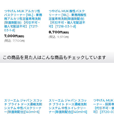
つやげん MUK アルカリ性
つやげん MUK 酸性バスク
バスクリーナー [18L] - 業務
リーナー [18L] - 業務用酸性
用アルカリ性浴室専用洗剤
浴室専用洗剤(除菌剤配合)
(除菌剤配合) 【代引不可・
【代引不可・個人宅配送不
個人宅配送不可】
[
7217-
可】
[
7218-03-1-d
]
03-1-d
]
8,700
円
(税別)
7,000
円
(税別)
(
税込
:
9,570
)
円
(
税込
:
7,700
)
円
この商品を見た人はこんな商品もチェックしています
スリーエム ジャパン スコッ
スリーエム ジャパン スコッ
つやげん MUK
チ ブライト ドース濃縮洗剤
チ ブライト ドース濃縮洗剤
ーナー - 厨房
システム 中性バスクリーナ
システム 中性トイレクリー
【代引不可・
ー(除菌剤配合)[140ml×6]
ナー(除菌剤配合)[140ml×6]
可】
[
3720-03