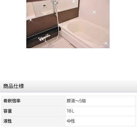
商品仕様
希釈倍率
原液〜5倍
容量
18L
液性
中性