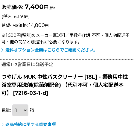
7,400
販売価格
:
円
(税別)
(
税込
:
8,140
)
円
14,800
希望小売価格
:
円
※1,500円(税別)のメーカー直送料／手数料(代引不可・個人宅配送不
可・他の商品と別送)
代が必要になります。
送料オプション金額はこちらでご確認ください。
通常1-7営業日に発送予定
つやげん MUK 中性バスクリーナー [18L] - 業務用中性
浴室専用洗剤(除菌剤配合) 【代引不可・個人宅配送不
可】
[
7216-03-1-d
]
数量
:
箱
返品特約に関する重要事項