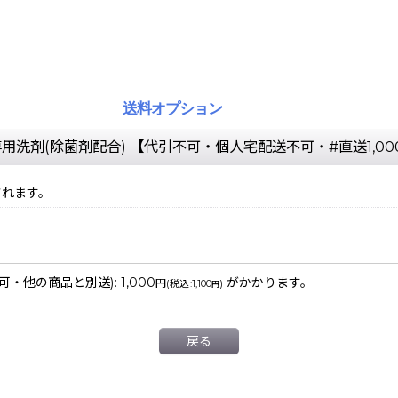
送料オプション
室専用洗剤(除菌剤配合) 【代引不可・個人宅配送不可・#直送1,00
されます。
不可・他の商品と別送)
:
1,000
がかかります。
円
(
税込
:
1,100
)
円
戻る