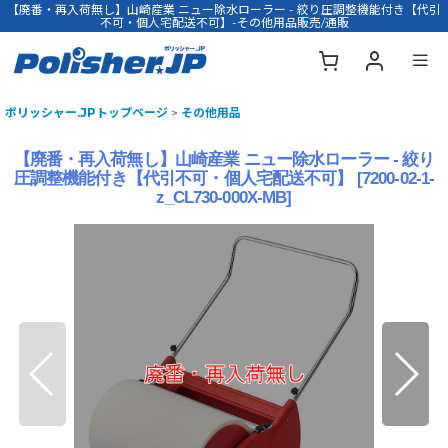
【廃番・再入荷無し】山崎産業 ニュー除水ローラー - 絞り圧調整機能付き【代引
不可・個人宅配送不可】-その他用品販売/通販
ポリッシャー.JPトップページ
>
その他用品
【廃番・再入荷無し】山崎産業 ニュー除水ローラー - 絞り
圧調整機能付き【代引不可・個人宅配送不可】
[
7200-02-1-
z_CL730-000X-MB
]