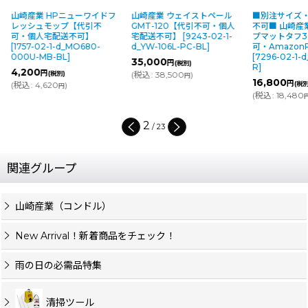
山崎産業 HPニューワイドフ
山崎産業 ウェイストペール
■別注サイズ
レッシュモップ【代引不
GMT-120【代引不可・個人
不可■ 山崎産
可・個人宅配送不可】
宅配送不可】
[
9243-02-1-
プマットタフ3
[
1757-02-1-d_MO680-
d_YW-106L-PC-BL
]
可・Amazon
000U-MB-BL
]
[
7296-02-1-d
35,000
円
(税別)
R
]
4,200
円
(税別)
(
税込
:
38,500
)
円
16,800
円
(
税込
:
4,620
)
(税別
円
(
税込
:
18,480
2
/
23
関連グループ
山崎産業（コンドル）
New Arrival！新着商品をチェック！
雨の日の必需品特集
清掃ツール