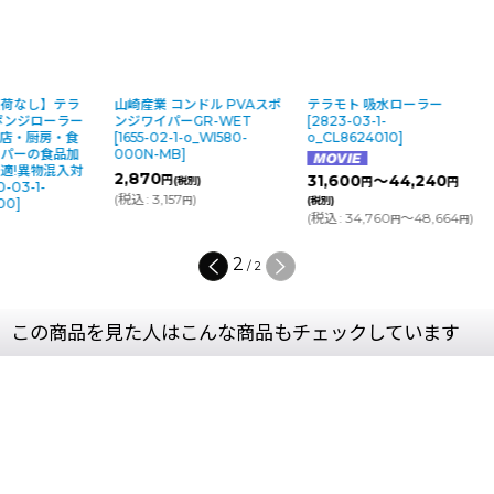
入荷なし】テラ
山崎産業 コンドル PVAスポ
テラモト 吸水ローラー
ポンジローラー
ンジワイパーGR-WET
[
2823-03-1-
食店・厨房・食
[
1655-02-1-o_WI580-
o_CL8624010
]
ーパーの食品加
000N-MB
]
適!異物混入対
2,870
31,600
～44,240
円
(税別)
円
円
-03-1-
(
税込
:
3,157
)
円
(税別)
00
]
(
税込
:
34,760
～48,664
)
円
円
2
/
2
この商品を見た人はこんな商品もチェックしています