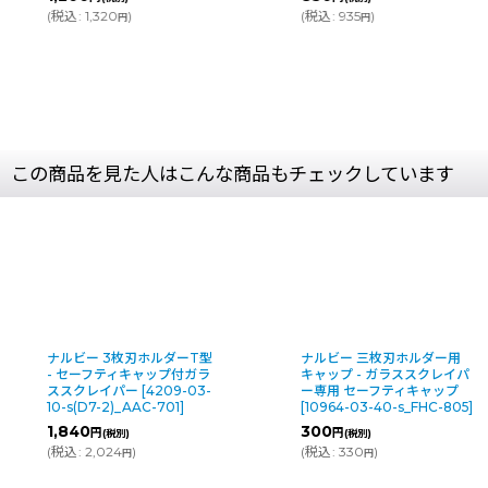
(
税込
:
1,320
)
(
税込
:
935
)
円
円
この商品を見た人はこんな商品もチェックしています
ナルビー 3枚刃ホルダーT型
ナルビー 三枚刃ホルダー用
- セーフティキャップ付ガラ
キャップ - ガラススクレイパ
ススクレイパー
[
4209-03-
ー専用 セーフティキャップ
10-s(D7-2)_AAC-701
]
[
10964-03-40-s_FHC-805
]
1,840
300
円
円
(税別)
(税別)
(
税込
:
2,024
)
(
税込
:
330
)
円
円