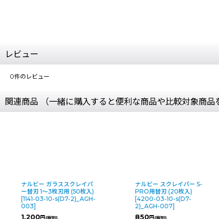
レビュー
0
件のレビュー
関連商品 （一緒に購入すると便利な商品や比較対象商品
ナルビー ガラススクレイパ
ナルビー スクレイパー S-
ー替刃 1〜3枚刃用 (50枚入)
PRO用替刃 (20枚入)
[
1141-03-10-s(D7-2)_AGH-
[
4200-03-10-s(D7-
003
]
2)_AGH-007
]
1,200
850
円
円
(税別)
(税別)