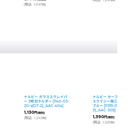
円
(
税込
:
1,947
)
円
ナルビー ガラススクレイパ
ナルビー セーフティカ
ー 3枚刃ホルダー
[
1140-03-
スクイジー用三枚刃ホル
20-s(D7-2)_AAC-404
]
ブルー
[
11315-03-14-s(E
3)_AAC-305
]
1,130
円
(税別)
1,390
円
(
税込
:
1,243
)
(税別)
円
(
税込
:
1,529
)
円