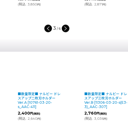
(
税込
:
3,850
)
(
税込
:
2,871
)
円
円
3
/
6
■数量限定■ ナルビー ドレ
■数量限定■ ナルビー ドレ
スアップ二枚刃ホルダー
スアップ三枚刃ホルダー
Ver.A
[
10761-03-20-
Ver.B
[
11306-03-20-s(E3-
s_AAC-411
]
3)_AAC-307
]
2,400
2,760
円
円
(税別)
(税別)
(
税込
:
2,640
)
(
税込
:
3,036
)
円
円