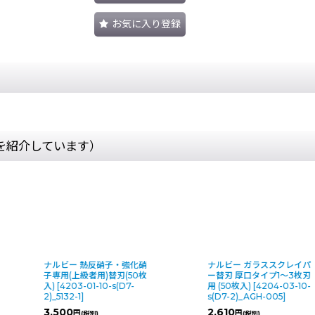
お気に入り登録
を紹介しています）
ナルビー 熱反硝子・強化硝
ナルビー ガラススクレイパ
子専用(上級者用)替刃(50枚
ー替刃 厚口タイプ1〜3枚刃
入)
[
4203-01-10-s(D7-
用 (50枚入)
[
4204-03-10-
2)_5132-1
]
s(D7-2)_AGH-005
]
3,500
2,610
円
円
(税別)
(税別)