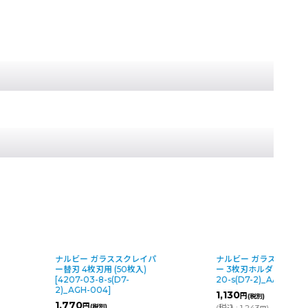
ナルビー ガラススクレイパ
ナルビー ガラススクレ
ー替刃 4枚刃用 (50枚入)
ー 3枚刃ホルダー
[
1140
[
4207-03-8-s(D7-
20-s(D7-2)_AAC-404
]
2)_AGH-004
]
1,130
円
(税別)
1,770
円
(税別)
(
税込
:
1,243
)