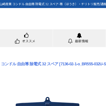
山崎産業 コンドル 自由箒 除電式 32 スペア-箒（ほうき）・チリトリ販売/通
オススメ
最新情報
コンドル 自由箒 除電式 32 スペア
[
7136-02-1-o_BR555-032U-