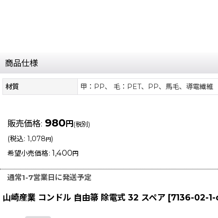
商品仕様
材質
甲：PP、 毛：PET、PP、馬毛、導電繊維
980
販売価格
:
円
(税別)
(
税込
:
1,078
)
円
1,400
希望小売価格
:
円
通常1-7営業日に発送予定
山崎産業 コンドル 自由箒 除電式 32 スペア
[
7136-02-1