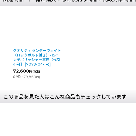
クオリティ センターウェイト
（ロックボルト付き）- 15イ
ンチポリッシャー専用【代引
不可】
[
7079-04-1-d
]
72,600
円
(税別)
(
税込
:
79,860
)
円
この商品を見た人はこんな商品もチェックしています