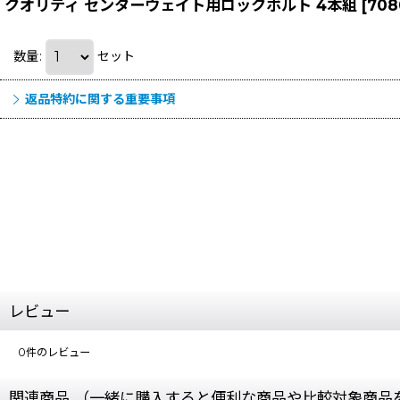
クオリティ センターウェイト用ロックボルト 4本組
[
708
数量
:
セット
返品特約に関する重要事項
レビュー
0
件のレビュー
関連商品 （一緒に購入すると便利な商品や比較対象商品