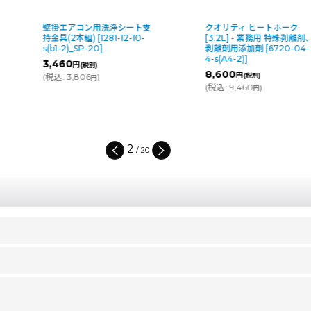
壁掛エアコン用洗浄シート支
クオリティ ヒートホーク
持金具(2本組)
[
1281-12-10-
[3.2L] - 業務用 特殊剥離剤
s(b1-2)_SP-20
]
剥離剤用添加剤
[
6720-04-
4-s(A4-2)
]
3,460
円
(税別)
8,600
円
(
税込
:
3,806
)
(税別)
円
(
税込
:
9,460
)
円
2
/
20