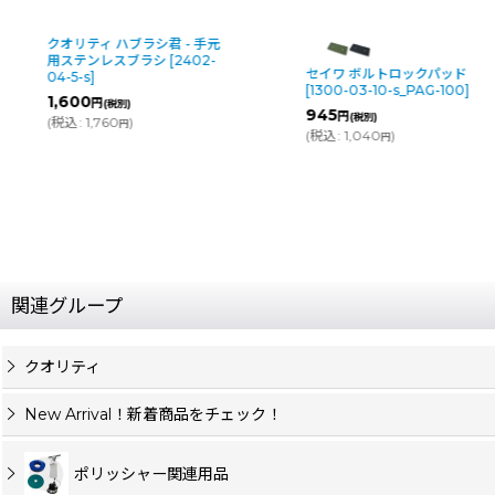
クオリティ ハブラシ君 - 手元
用ステンレスブラシ
[
2402-
セイワ ボルトロックパッド
04-5-s
]
[
1300-03-10-s_PAG-100
]
1,600
円
(税別)
945
円
(税別)
(
税込
:
1,760
)
円
(
税込
:
1,040
)
円
関連グループ
クオリティ
New Arrival！新着商品をチェック！
ポリッシャー関連用品