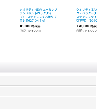
クオリティ NEW ユーミンブ
クオリティ ZAK-BA（
、
ラシ（ボルトロックタイ
ク・バラクーダ）（2個
プ）- ステンレスすみ擦りブ
ステンレスツインブラシ
ラシ
[
1627-04-1-o
]
引不可】
[
5040-04-1-d
18,000
130,000
円
円
(税別)
(税別)
(
税込
:
19,800
)
(
税込
:
143,000
)
円
円