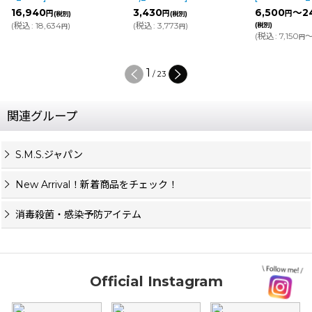
16,940
3,430
6,500
～2
円
円
円
(税別)
(税別)
(
税込
:
18,634
)
(
税込
:
3,773
)
(税別)
円
円
(
税込
:
7,150
～
円
1
/
23
関連グループ
S.M.S.ジャパン
New Arrival！新着商品をチェック！
消毒殺菌・感染予防アイテム
Official Instagram