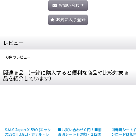
お問い合わせ
お気に入り登録
レビュー
0
件のレビュー
関連商品 （一緒に購入すると便利な商品や比較対象商
品を紹介しています）
■お買い合わせ０円！■消
消毒済シート (100枚) - ダウ
■お買い合わ
毒済シート (10枚) - １回の
ンロードは無料！
[
8277-
毒済みステッカー