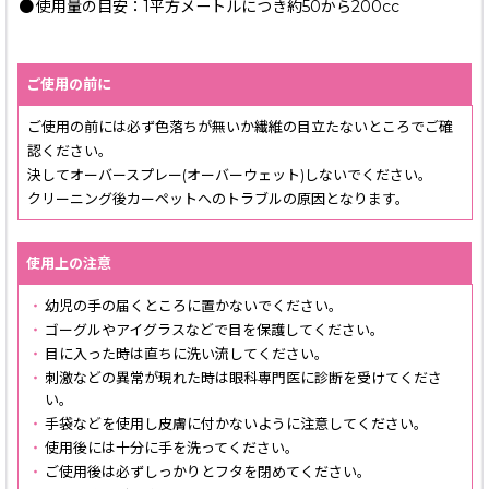
●
使用量の目安：1平方メートルにつき約50から200cc
ご使用の前に
ご使用の前には必ず色落ちが無いか繊維の目立たないところでご確
認ください。
決してオーバースプレー(オーバーウェット)しないでください。
クリーニング後カーペットへのトラブルの原因となります。
使用上の注意
・
幼児の手の届くところに置かないでください。
・
ゴーグルやアイグラスなどで目を保護してください。
・
目に入った時は直ちに洗い流してください。
・
刺激などの異常が現れた時は眼科専門医に診断を受けてくださ
い。
・
手袋などを使用し皮膚に付かないように注意してください。
・
使用後には十分に手を洗ってください。
・
ご使用後は必ずしっかりとフタを閉めてください。