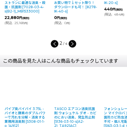
お買い物で１セット限り！
IK-20-s
]
粘着で剥がし
ダウンロードも可！
[
8278-
カー
[
8279-IK
440
円
(税別)
IK-40-s
]
0
円
(
税込
:
484
)
(税別)
円
0
円
(税別)
(
税込
:
0
)
円
(
税込
:
0
)
円
3
/
4
この商品を見た人はこんな商品もチェックしています
パイプ臭バイバイ 3.75L -
TASCO エアコン消臭抗菌
フォンシュレ
バイオと酵素のダブルパワ
剤 ウォシュケル デオ - カビ
ン マイクロバンX
ーで汚れを分解・消臭する
のにおい消臭、発生防止剤
菌防カビ防虫消
業務用消臭剤
[
5308-01-1-
[
5136-03-10-s(A2-
不可・個人宅
o_14912
]
2)_TA921AC
]
[
5163-03-1-d