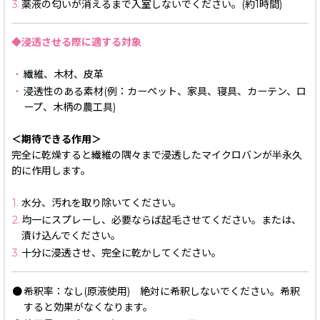
3.
薬液の匂いが消えるまで入室しないでください。(約1時間)
◆浸透させる際に適する対象
・
繊維、木材、皮革
・
浸透性のある素材(例：カーペット、家具、寝具、カーテン、ロ
ープ、木柄の農工具)
＜期待できる作用＞
完全に乾燥すると繊維の隅々まで浸透したマイクロバンが半永久
的に作用します。
1.
水分、汚れを取り除いてください。
2.
均一にスプレーし、必要ならば起毛させてください。または、
漬け込んでください。
3.
十分に浸透させ、完全に乾かしてください。
●
希釈率：なし(原液使用) 絶対に希釈しないでください。希釈
すると効果がなくなります。