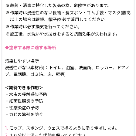
※
殺菌・消毒に特化した製品の為、危険性があります。
※
作業時は浸透性のない長袖・長ズボン・ゴム手袋・マスク(腰高
以上の場合は眼鏡、帽子)を必ず着用してください。
※
作業時は必ず換気を行ってください。
※
施工後、水洗いや水拭きをすると抗菌効果が失われます。
◆塗布する際に適する場所
汚染しやすい場所
浸透性がない素材(例：トイレ、浴室、洗面所、ロッカー、ドアノ
ブ、電話機、ゴミ箱、床、壁等)
＜期待できる作用＞
・水虫の接触感染予防
・細菌性腸炎の予防
・性感染症の予防
・カビの繁殖を防ぐ
1.
モップ、スポンジ、ウェスで擦るように塗り伸ばします。
2.
１０分以上湿った状態を保ってください。