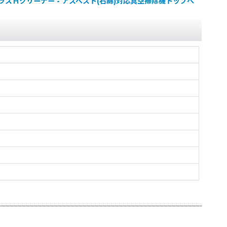
ラスＨクリーナー - アスベスト(石綿)対応真空掃除機トップへ