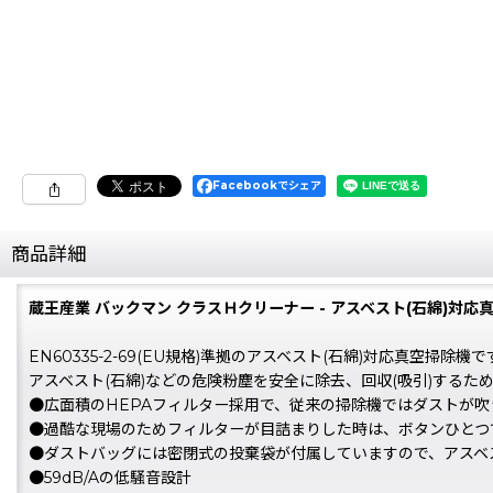
Facebookでシェア
商品詳細
蔵王産業 バックマン クラスＨクリーナー - アスベスト(石綿)対応
EN60335-2-69(EU規格)準拠のアスベスト(石綿)対応真空掃除機で
アスベスト(石綿)などの危険粉塵を安全に除去、回収(吸引)するた
●広面積のHEPAフィルター採用で、従来の掃除機ではダストが
●過酷な現場のためフィルターが目詰まりした時は、ボタンひとつ
●ダストバッグには密閉式の投棄袋が付属していますので、アスベ
●59dB/Aの低騒音設計