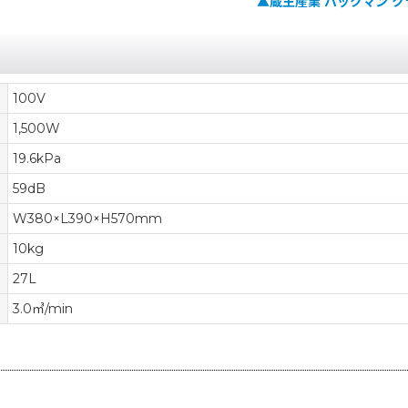
▲蔵王産業 バックマン ク
100V
1,500W
19.6kPa
59dB
W380×L390×H570mm
10kg
27L
3.0㎥/min