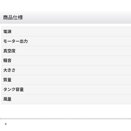
商品仕様
電源
モーター出力
真空度
騒音
大きさ
質量
タンク容量
風量
×