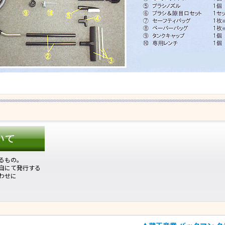
るもの。
自にて発行する
わせに