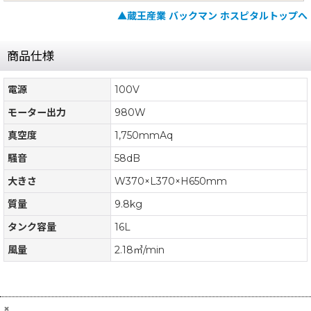
▲蔵王産業 バックマン ホスピタルトップへ
商品仕様
電源
100V
モーター出力
980W
真空度
1,750mmAq
騒音
58dB
大きさ
W370×L370×H650mm
質量
9.8kg
タンク容量
16L
風量
2.18㎥/min
×