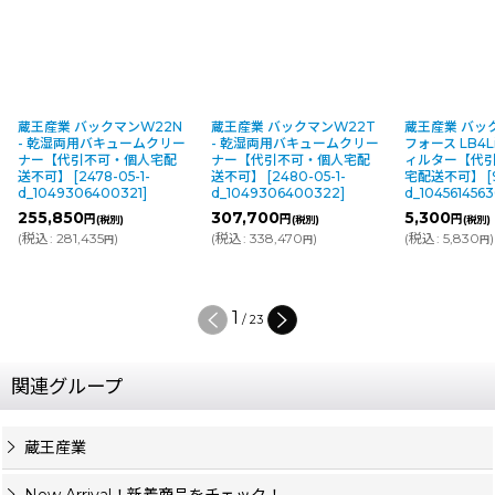
蔵王産業 バックマンW22N
蔵王産業 バックマンW22T
蔵王産業 バッ
- 乾湿両用バキュームクリー
- 乾湿両用バキュームクリー
フォース LB4L
ナー【代引不可・個人宅配
ナー【代引不可・個人宅配
ィルター【代
送不可】
[
2478-05-1-
送不可】
[
2480-05-1-
宅配送不可】
[
d_1049306400321
]
d_1049306400322
]
d_1045614563
255,850
307,700
5,300
円
円
円
(税別)
(税別)
(税別)
(
税込
:
281,435
)
(
税込
:
338,470
)
(
税込
:
5,830
)
円
円
円
1
/
23
関連グループ
蔵王産業
New Arrival！新着商品をチェック！