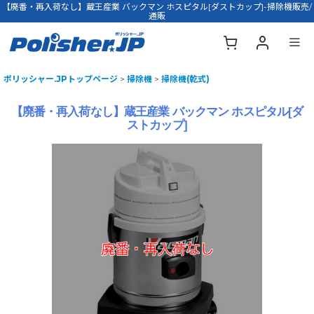
【廃番・再入荷なし】蔵王産業 バックマン ホスピタル[ダストカップ]-掃除機販売/
通販
ポリッシャー.JPトップページ
>
掃除機
>
掃除機(乾式)
【廃番・再入荷なし】蔵王産業 バックマン ホスピタル[ダ
ストカップ]