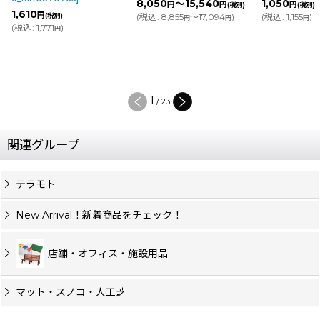
8,050
～15,540
1,050
円
円
円
(税別)
(税別)
1,610
円
(税別)
(
税込
:
8,855
～17,094
)
(
税込
:
1,155
)
円
円
円
(
税込
:
1,771
)
円
1
/
23
関連グループ
テラモト
New Arrival！新着商品をチェック！
店舗・オフィス・施設用品
マット・スノコ・人工芝