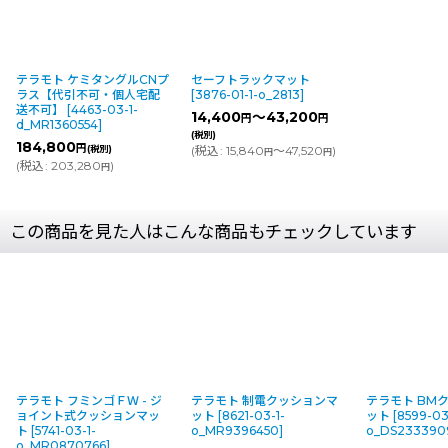
テラモト ケミタングルCNプ
セーフトラックマット
ラス【代引不可・個人宅配
[
3876-01-1-o_2813
]
送不可】
[
4463-03-1-
14,400
～43,200
円
円
d_MR1360554
]
(税別)
184,800
円
(税別)
(
税込
:
15,840
～47,520
)
円
円
(
税込
:
203,280
)
円
この商品を見た人はこんな商品もチェックしています
テラモト フミンゴＦＷ - ジ
テラモト 制電クッションマ
テラモト BM
ョイント式クッションマッ
ット
[
8621-03-1-
ット
[
8599-03
ト
[
5741-03-1-
o_MR9396450
]
o_DS233390
o_MR0870766
]