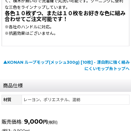
く、横木が無いので洗濯機で丸洗い可能です。ゾーニングに便利
な三色をラインナップしています。
各色１０枚ずつ、または１０枚をお好きな色に組み
合わせてご注文可能です！
※各社のハンドルに対応。
※抗菌効果はございません。
▲KONAN ループモップ(メッシュ300g) [10枚] - 漂白剤に強く絡み
にくいモップ糸トップへ
商品仕様
材質
レーヨン、ポリエステル、混紡
9,000
販売価格
:
円
(税別)