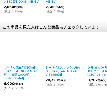
o_MO658-000N-MB-BL
]
MB-BL
]
2,660
2,380
円
円
(税別)
(税別)
(
税込
:
2,926
)
(
税込
:
2,618
)
円
円
この商品を見た人はこんな商品もチェックしています
つやげん 漂白剤 [20kg]
シーバイエス ワックスモッ
クモコロパーFL
【代引不可・個人宅配送不
プ(10枚入)
[
4494-03-1-
避剤セット #取
可・#直送1,000円】
o_5998931
]
[
4301-03-1-
[
3740-03-1-d
]
28,320
8,782
円
円
(税別)
(税別)
6,000
円
(税別)
(
税込
:
31,152
)
(
税込
:
9,660
)
円
円
(
税込
:
6,600
)
円