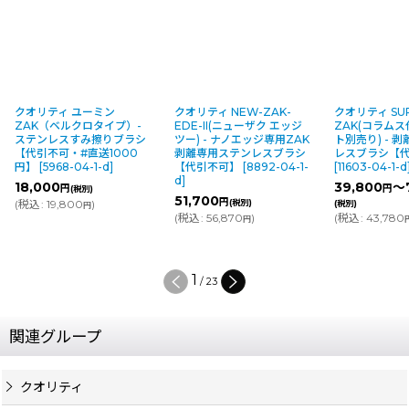
クオリティ ユーミン
クオリティ NEW-ZAK-
クオリティ SUP
ZAK（ベルクロタイプ）-
EDE-II(ニューザク エッジ
ZAK(コラム
ステンレスすみ擦りブラシ
ツー) - ナノエッジ専用ZAK
ト別売り) - 
【代引不可・#直送1000
剥離専用ステンレスブラシ
レスブラシ【
円】
[
5968-04-1-d
]
【代引不可】
[
8892-04-1-
[
11603-04-1-d
d
]
18,000
39,800
～
円
円
(税別)
51,700
円
(
税込
:
19,800
)
(税別)
(税別)
円
(
税込
:
56,870
)
(
税込
:
43,780
円
1
/
23
関連グループ
クオリティ