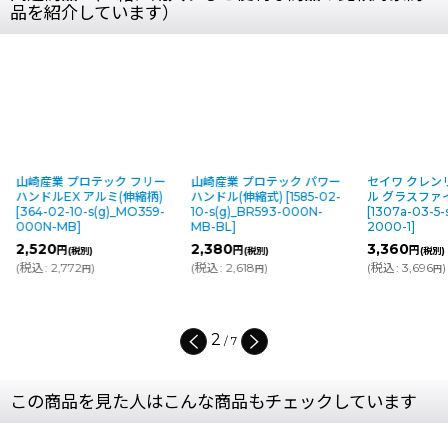
品を紹介しています）
山崎産業 プロテック フリー
山崎産業 プロテック パワー
セイワ クレン
ハンドルEX アルミ(伸縮柄)
ハンドル(伸縮式)
[
1585-02-
ル グラスファ
[
364-02-10-s(g)_MO359-
10-s(g)_BR593-000N-
[
1307a-03-5-
000N-MB
]
MB-BL
]
2000-1
]
2,520
2,380
3,360
円
円
円
(税別)
(税別)
(税別)
(
税込
:
2,772
)
(
税込
:
2,618
)
(
税込
:
3,696
)
円
円
円
2
/
7
この商品を見た人はこんな商品もチェックしています