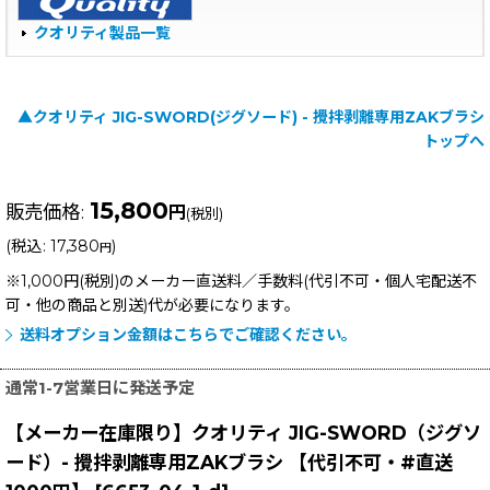
クオリティ製品一覧
▲クオリティ JIG-SWORD(ジグソード) - 攪拌剥離専用ZAKブラシ
トップへ
15,800
販売価格
:
円
(税別)
(
税込
:
17,380
)
円
※1,000円(税別)のメーカー直送料／手数料(代引不可・個人宅配送不
可・他の商品と別送)
代が必要になります。
送料オプション金額はこちらでご確認ください。
通常1-7営業日に発送予定
【メーカー在庫限り】クオリティ JIG-SWORD（ジグソ
ード）- 攪拌剥離専用ZAKブラシ 【代引不可・#直送