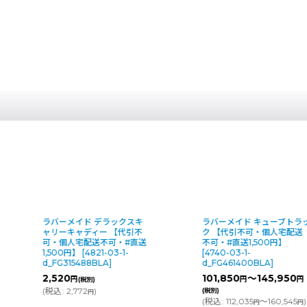
ラバーメイド デラックスキ
ラバーメイド キューブトラ
ャリーキャディー 【代引不
ク 【代引不可・個人宅配送
可・個人宅配送不可・#直送
不可・#直送1,500円】
1,500円】
[
4821-03-1-
[
4740-03-1-
d_FG315488BLA
]
d_FG461400BLA
]
2,520
101,850
～145,950
円
円
円
(税別)
(
税込
:
2,772
)
(税別)
円
(
税込
:
112,035
～160,545
)
円
円