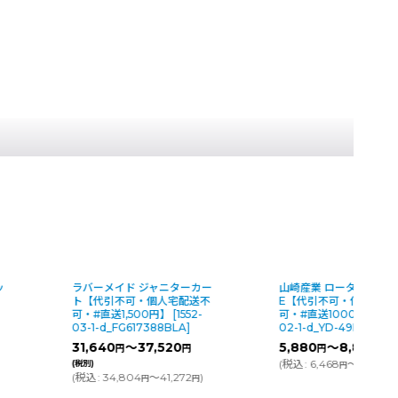
ッ
ラバーメイド ジャニターカー
山崎産業 ローターボッ
ト【代引不可・個人宅配送不
E【代引不可・個人宅配
可・#直送1,500円】
[
1552-
可・#直送1000円】
[
56
03-1-d_FG617388BLA
]
02-1-d_YD-49L-ID
]
31,640
～37,520
5,880
～8,890
円
円
円
円
(
(
税込
:
6,468
～9,779
)
(税別)
円
円
(
税込
:
34,804
～41,272
)
円
円