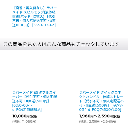
【廃番・再入荷なし】ラバー
メイド スピルモップ(液体吸
収)用パッド (10枚入) 【代引
不可・個人宅配送不可・#直
送1000円】
[
6639-03-1-d
]
この商品を見た人はこんな商品もチェックしています
ラバーメイド ES ダブルスイ
ラバーメイド クイックコネ
ーパー【代引不可・個人宅配
クトハンドル - 伸縮ストレー
送不可・#直送1,500円】
ト【代引不可・個人宅配送不
[
6650-03-1-
可・#直送1,500円】
[
4677-
d_FG421388BLA
]
03-1-d_FGQ74500YL00
]
10,080
1,960
～2,590
円
円
円
(税別)
(税別)
(
税込
:
11,088
)
(
税込
:
2,156
～2,849
)
円
円
円