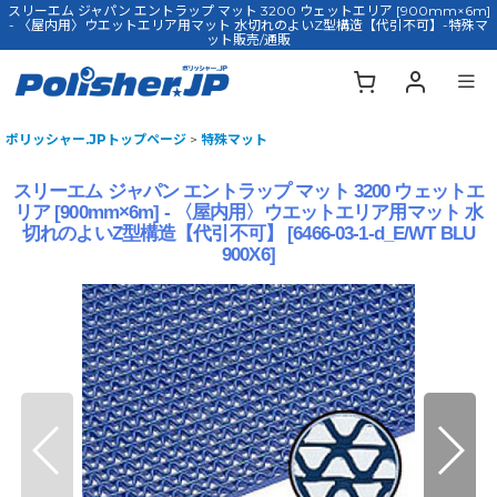
スリーエム ジャパン エントラップ マット 3200 ウェットエリア [900mm×6m]
- 〈屋内用〉ウエットエリア用マット 水切れのよいZ型構造【代引不可】-特殊マ
ット販売/通販
ポリッシャー.JPトップページ
>
特殊マット
スリーエム ジャパン エントラップ マット 3200 ウェットエ
リア [900mm×6m] - 〈屋内用〉ウエットエリア用マット 水
切れのよいZ型構造【代引不可】
[
6466-03-1-d_E/WT BLU
900X6
]