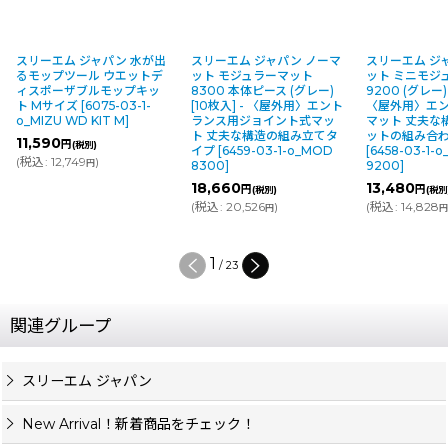
スリーエム ジャパン 水が出
スリーエム ジャパン ノーマ
スリーエム ジ
るモップツール ウエットデ
ット モジュラーマット
ット ミニモジ
ィスポーザブルモップキッ
8300 本体ピース (グレー)
9200 (グレー) 
ト Mサイズ
[
6075-03-1-
[10枚入] - 〈屋外用〉エント
〈屋外用〉エ
o_MIZU WD KIT M
]
ランス用ジョイント式マッ
マット 丈夫な
ト 丈夫な構造の組み立てタ
ットの組み合わ
11,590
円
(税別)
イプ
[
6459-03-1-o_MOD
[
6458-03-1-
(
税込
:
12,749
)
円
8300
]
9200
]
18,660
13,480
円
円
(税別)
(税別
(
税込
:
20,526
)
(
税込
:
14,828
円
1
/
23
関連グループ
スリーエム ジャパン
New Arrival！新着商品をチェック！