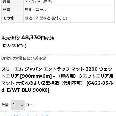
質量
3.5kg /㎡（標準）
材質
塩化ビニール
その他
構造：Z 型構造(裏地なし)
48,330
販売価格
:
円
(税別)
(
税込
:
53,163
)
円
通常1-7営業日に発送予定
スリーエム ジャパン エントラップ マット 3200 ウェッ
トエリア [900mm×6m] - 〈屋内用〉ウエットエリア用
マット 水切れのよいZ型構造【代引不可】
[
6466-03-1-
d_E/WT BLU 900X6
]
数量
:
ロール