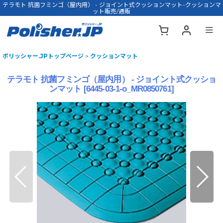
テラモト 抗菌フミンゴ（屋内用） - ジョイント式クッションマット-クッションマ
ット販売/通販
ポリッシャー.JPトップページ
>
クッションマット
テラモト 抗菌フミンゴ（屋内用） - ジョイント式クッショ
ンマット
[
6445-03-1-o_MR0850761
]