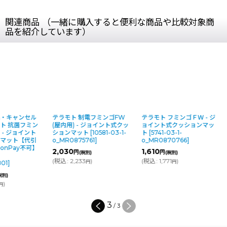
関連商品 （一緒に購入すると便利な商品や比較対象商
品を紹介しています）
■受注生産品・キャンセル
テラモト 制電フミンゴFW
テラモト フミンゴＦ
不可■テラモト 抗菌フミン
(屋内用) - ジョイント式クッ
ョイント式クッシ
ゴ（屋内用） - ジョイント
ションマット
[
10581-03-1-
ト
[
5741-03-1-
式クッションマット【代引
o_MR0875761
]
o_MR0870766
]
不可・AmazonPay不可】
2,030
1,610
円
円
(税別)
(税別)
[
7283-03-1-
(
税込
:
2,233
)
(
税込
:
1,771
)
円
円
d_MR0850801
]
20,650
円
(税別)
(
税込
:
22,715
)
円
1
/
3