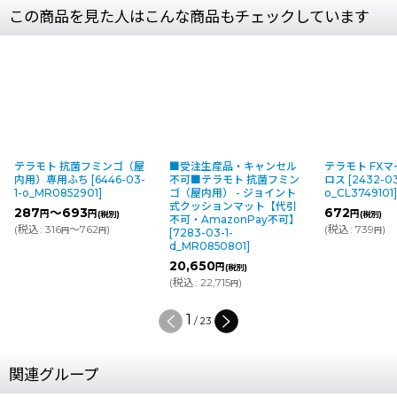
この商品を見た人はこんな商品もチェックしています
テラモト 抗菌フミンゴ（屋
■受注生産品・キャンセル
テラモト FX
内用）専用ふち
[
6446-03-
不可■テラモト 抗菌フミン
ロス
[
2432-03
1-o_MR0852901
]
ゴ（屋内用） - ジョイント
o_CL3749101
式クッションマット【代引
287
～693
672
円
円
円
(税別)
(税別)
不可・AmazonPay不可】
(
税込
:
316
～762
)
(
税込
:
739
)
円
円
円
[
7283-03-1-
d_MR0850801
]
20,650
円
(税別)
(
税込
:
22,715
)
円
1
/
23
関連グループ