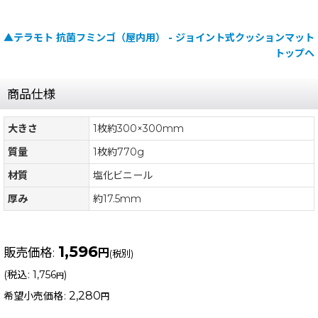
▲テラモト 抗菌フミンゴ（屋内用） - ジョイント式クッションマット
トップへ
商品仕様
大きさ
1枚約300×300mm
質量
1枚約770g
材質
塩化ビニール
厚み
約17.5mm
1,596
販売価格
:
円
(税別)
(
税込
:
1,756
)
円
2,280
希望小売価格
:
円