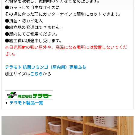
れ衝撃を吸収し、転倒時のケガなどを防止します。
●カットして自由なサイズに
その場に合った形にカッターナイフで簡単にカットできます。
●抗菌・防カビ剤入
●組立品の発送はできません。
●屋内にてご使用ください。
●施工費は別途申し受けます。
※日光照射の強い屋外や、高温になる場所には設置しないでくだ
さい。
テラモト 抗菌フミンゴ（屋内用）専用ふち
別注サイズは
こちら
から
テラモト製品一覧