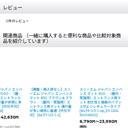
レビュー
0
件のレビュー
関連商品 （一緒に購入すると便利な商品や比較対象商
品を紹介しています）
ム ジャパン エンハ
【廃番・再入荷なし】スリ
スリーエム ジャパン エン
 3000 - 〈屋
ーエム ジャパン エンハンス
ンス マット 500 - 〈屋内・
用〉エントランス
マット 850 ブラウン＆ブラ
常設用〉エントランス用マ
 通行量が非常に多
ウン - 〈屋内・常設用〉エ
ット 耐久性と価格のバラン
最適【代引不可】
ントランス用マット 通行量
スがよいレギュラータイプ
-1-d
]
が多い場所に最適【代引不
[
6439-03-1-op_E5 GRA
可】
[
6437-03-1-z
]
900X600
]
～42,630
円
円
6,790
～23,990
円
円
818
～46,893
)
(税別)
円
円