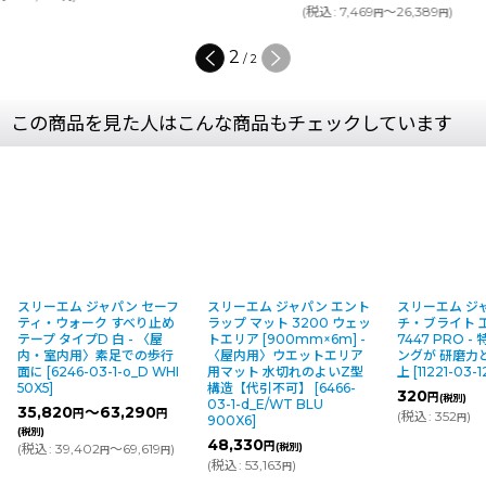
(
税込
:
7,469
～26,389
)
円
円
1
/
2
この商品を見た人はこんな商品もチェックしています
スリーエム ジャパン セーフ
スリーエム ジャパン エント
スリーエム ジ
ティ・ウォーク すべり止め
ラップ マット 3200 ウェッ
チ・ブライト 
テープ タイプD 白 - 〈屋
トエリア [900mm×6m] -
7447 PRO 
内・室内用〉素足での歩行
〈屋内用〉ウエットエリア
ングが 研磨力
面に
[
6246-03-1-o_D WHI
用マット 水切れのよいZ型
上
[
11221-03-1
50X5
]
構造【代引不可】
[
6466-
320
円
(税別)
03-1-d_E/WT BLU
35,820
～63,290
円
円
(
税込
:
352
)
円
900X6
]
(税別)
48,330
円
(
税込
:
39,402
～69,619
)
(税別)
円
円
(
税込
:
53,163
)
円