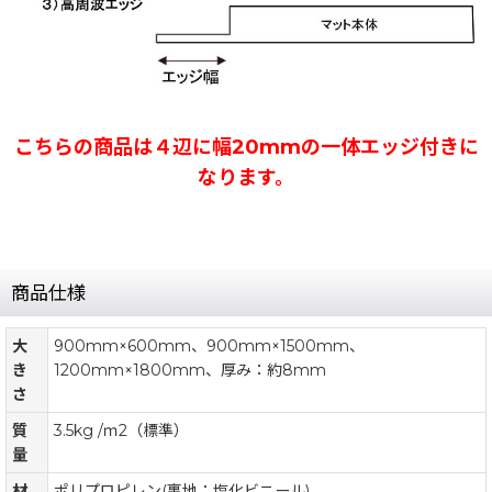
こちらの商品は４辺に幅20mmの一体エッジ付きに
なります。
商品仕様
大
900mm×600mm、900mm×1500mm、
き
1200mm×1800mm、厚み：約8mm
さ
質
3.5kg /ｍ2（標準）
量
材
ポリプロピレン(裏地：塩化ビニール)