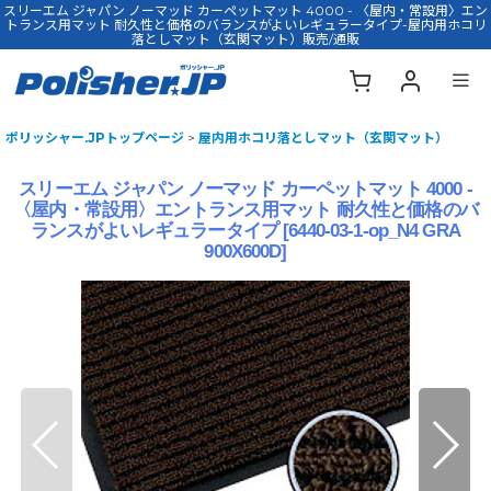
スリーエム ジャパン ノーマッド カーペットマット 4000 - 〈屋内・常設用〉エン
トランス用マット 耐久性と価格のバランスがよいレギュラータイプ-屋内用ホコリ
落としマット（玄関マット）販売/通販
ポリッシャー.JPトップページ
>
屋内用ホコリ落としマット（玄関マット）
スリーエム ジャパン ノーマッド カーペットマット 4000 -
〈屋内・常設用〉エントランス用マット 耐久性と価格のバ
ランスがよいレギュラータイプ
[
6440-03-1-op_N4 GRA
900X600D
]