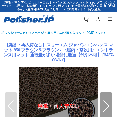
【廃番・再入荷なし】スリーエム ジャパン エンハンス マット 850 ブラウン＆ブ
ラウン - 〈屋内・常設用〉エントランス用マット 通行量が多い場所に最適【代引
不可】-屋内用ホコリ落としマット（玄関マット）販売/通販
ポリッシャー.JPトップページ
>
屋内用ホコリ落としマット（玄関マット）
【廃番・再入荷なし】スリーエム ジャパン エンハンス マ
ット 850 ブラウン＆ブラウン - 〈屋内・常設用〉エントラ
ンス用マット 通行量が多い場所に最適【代引不可】
[
6437-
03-1-z
]