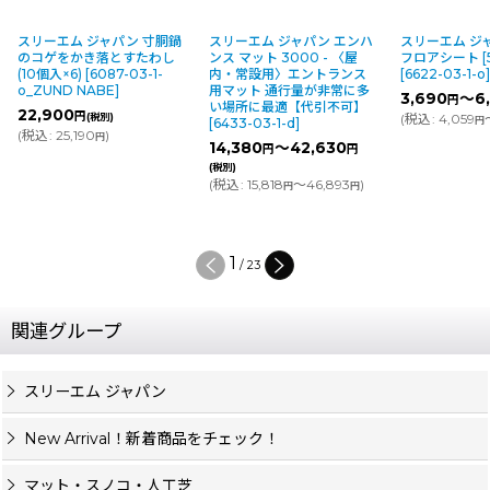
スリーエム ジャパン 寸胴鍋
スリーエム ジャパン エンハ
スリーエム ジャ
のコゲをかき落とすたわし
ンス マット 3000 - 〈屋
フロアシート [5
(10個入×6)
[
6087-03-1-
内・常設用〉エントランス
[
6622-03-1-o
]
o_ZUND NABE
]
用マット 通行量が非常に多
3,690
～6,
円
い場所に最適【代引不可】
22,900
円
(税別)
(
税込
:
4,059
～
円
[
6433-03-1-d
]
(
税込
:
25,190
)
円
14,380
～42,630
円
円
(税別)
(
税込
:
15,818
～46,893
)
円
円
2
/
23
関連グループ
スリーエム ジャパン
New Arrival！新着商品をチェック！
マット・スノコ・人工芝