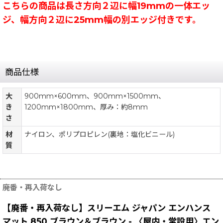
こちらの商品は長さ方向２辺に幅19mmの一体エッ
ジ、幅方向２辺に25mm幅の別エッジ付きです。
商品仕様
大
900mm×600mm、900mm×1500mm、
き
1200mm×1800mm、厚み：約8mm
さ
材
ナイロン、ポリプロピレン(裏地：塩化ビニール)
質
廃番・再入荷なし
【廃番・再入荷なし】スリーエム ジャパン エンハンス
マット 850 ブラウン＆ブラウン - 〈屋内・常設用〉エン