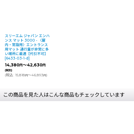
スリーエム ジャパン エンハ
ンス マット 3000 - 〈屋
内・常設用〉エントランス
用マット 通行量が非常に多
い場所に最適【代引不可】
[
6433-03-1-d
]
14,380
～42,630
円
円
(税別)
(
税込
:
15,818
～46,893
)
円
円
この商品を見た人はこんな商品もチェックしています