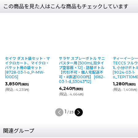
この商品を見た人はこんな商品もチェックしています
ト - マ
サラヤ スプレーボトル サニ
ティーイーシーシーエス
サラ
イクロ・
パスター用 [500mL泡タイ
TECCS フルウォッシュ用
スプレ
ット
プ空容器 × 12] - 詰替ボトル
1L 小分けボトル - 空容器
空容
-MW-
【代引不可・個人宅配送不
[
9024-03-1-
配送
可・#直送1000円】
[
6162-
o_TEPIT10MB*
]
[
602
03-1-d_53043*12
]
1,280
6,
円
(税別)
4,240
円
(税別)
(
税込
:
1,408
)
(
税
円
(
税込
:
4,664
)
円
2
/
23
関連グループ