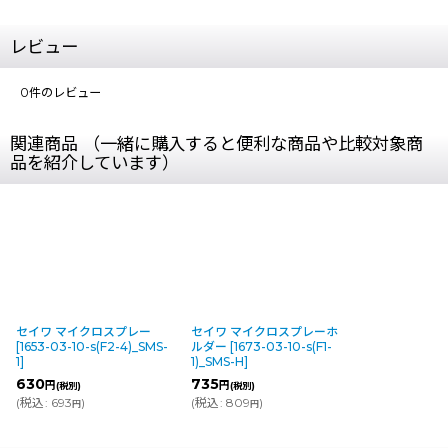
レビュー
0
件のレビュー
関連商品 （一緒に購入すると便利な商品や比較対象商
品を紹介しています）
セイワ マイクロスプレー
セイワ マイクロスプレーホ
[
1653-03-10-s(F2-4)_SMS-
ルダー
[
1673-03-10-s(F1-
1
]
1)_SMS-H
]
630
735
円
円
(税別)
(税別)
(
税込
:
693
)
(
税込
:
809
)
円
円