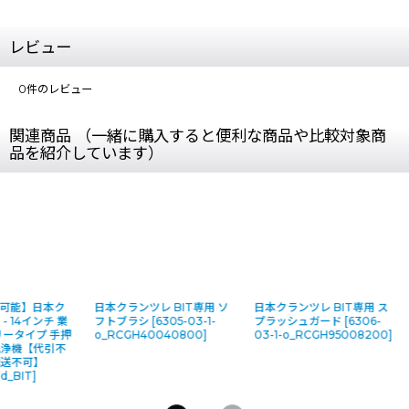
レビュー
0
件のレビュー
関連商品 （一緒に購入すると便利な商品や比較対象商
品を紹介しています）
可能】日本ク
日本クランツレ BIT専用 ソ
日本クランツレ BIT専用 ス
 - 14インチ 業
フトブラシ
[
6305-03-1-
プラッシュガード
[
6306-
リータイプ 手押
o_RCGH40040800
]
03-1-o_RCGH95008200
]
洗浄機【代引不
配送不可】
-d_BIT
]