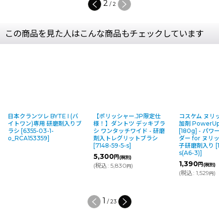
2
/
2
この商品を見た人はこんな商品もチェックしています
日本クランツレ BYTE I (バ
【ポリッシャー.JP限定仕
コスケム ヌリ
イトワン)専用 研磨剤入りブ
様！】ダントツ デッキブラ
加剤 PowerU
ラシ
[
6355-03-1-
シ ワンタッチワイド - 研磨
[180g] - 
o_RCA153359
]
剤入トレグリットブラシ
ダー for ヌ
[
7148-59-5-s
]
子研磨剤入り
[
s(A6-3)
]
5,300
円
(税別)
1,390
円
(
税込
:
5,830
)
(税別)
円
(
税込
:
1,529
)
円
1
/
23