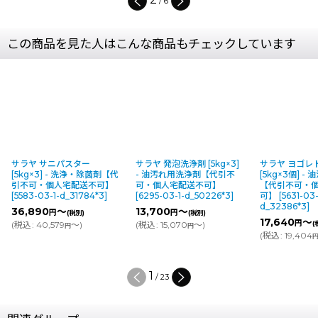
/
6
この商品を見た人はこんな商品もチェックしています
サラヤ サニパスター
サラヤ 発泡洗浄剤 [5kg×3]
サラヤ ヨゴレ
[5kg×3] - 洗浄・除菌剤【代
- 油汚れ用洗浄剤【代引不
[5kg×3個] 
引不可・個人宅配送不可】
可・個人宅配送不可】
【代引不可・
[
5583-03-1-d_31784*3
]
[
6295-03-1-d_50226*3
]
可】
[
5631-03-
d_32386*3
]
36,890
～
13,700
～
円
円
(税別)
(税別)
17,640
～
円
(
税込
:
40,579
～
)
(
税込
:
15,070
～
)
(
円
円
(
税込
:
19,404
1
/
23