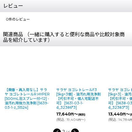
レビュー
0
件のレビュー
関連商品 （一緒に購入すると便利な商品や比較対象商
品を紹介しています）
【廃番・再入荷なし】サラ
サラヤ ヨゴレトレールF3
サラヤ ヨゴレト
ヤ ヨゴレトレールR HYPER
[5kg×3個] - 油汚れ用洗浄剤
[5kg×3] -
[500mL泡スプレー付×12] -
【代引不可・個人宅配送不
【代引不可・
油汚れ用強力洗浄剤
[
5639-
可】
[
5631-03-1-
可】
[
5638-03
03-1-z_51524
]
d_32386*3
]
d_32383*3
]
17,640
～
13,440
～
円
円
(税別)
(
(
税込
:
19,404
～
)
(
税込
:
14,784
円
2