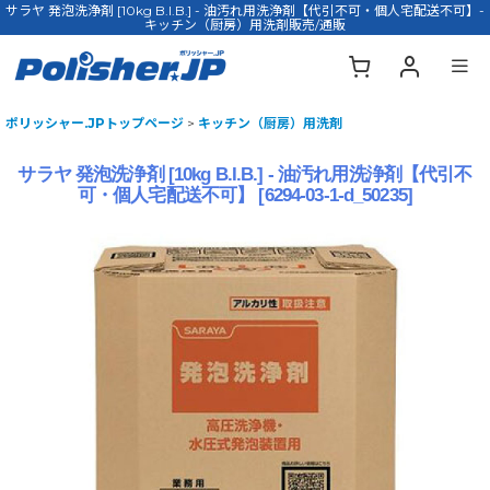
サラヤ 発泡洗浄剤 [10kg B.I.B.] - 油汚れ用洗浄剤【代引不可・個人宅配送不可】-
キッチン（厨房）用洗剤販売/通販
ポリッシャー.JPトップページ
>
キッチン（厨房）用洗剤
サラヤ 発泡洗浄剤 [10kg B.I.B.] - 油汚れ用洗浄剤【代引不
可・個人宅配送不可】
[
6294-03-1-d_50235
]