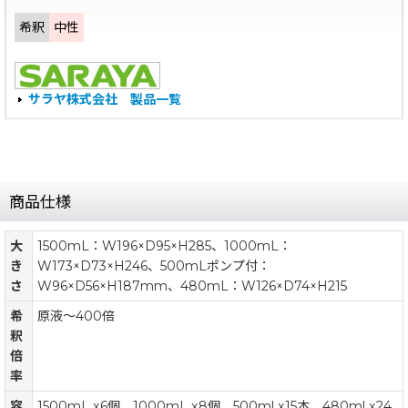
希釈
中性
サラヤ株式会社 製品一覧
商品仕様
大
1500mL：W196×D95×H285、1000mL：
き
W173×D73×H246、500mLポンプ付：
さ
W96×D56×H187mm、480mL：W126×D74×H215
希
原液〜400倍
釈
倍
率
容
1500mL x6個、1000mL x8個、500ml x15本、480ml x24