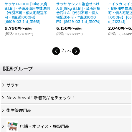
サラヤ B-1000 [18kg 八角
サラヤ ヤシノミ複合せっけ
ニイタカ マイ
B.I.B.] - 予備浸漬用中性洗剤
んS [18kg B.I.B.] - 台所用複
- 食器用中性
【代引不可・個人宅配送不
合石けん【代引不可・個人
可・個人宅配
可・#直送1000円】
宅配送不可・#直送1000
1,000円】
[
66
[
6609-03-1-d_31665
]
円】
[
5629-03-1-d_31074
]
d_212341
]
9,790
～
6,150
～
2,040
～6
円
円
円
(税別)
(税別)
(
税込
:
10,769
～
)
(
税込
:
6,765
～
)
(
税込
:
2,244
円
円
円
2
/
23
関連グループ
サラヤ
New Arrival！新着商品をチェック！
衛生管理用品
店舗・オフィス・施設用品