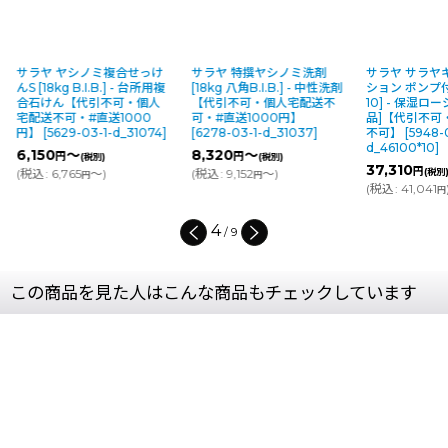
サラヤ ヤシノミ複合せっけ
サラヤ 特撰ヤシノミ洗剤
サラヤ サラヤ
んS [18kg B.I.B.] - 台所用複
[18kg 八角B.I.B.] - 中性洗剤
ション ポンプ付 
合石けん【代引不可・個人
【代引不可・個人宅配送不
10] - 保湿ロ
宅配送不可・#直送1000
可・#直送1000円】
品]【代引不可
円】
[
5629-03-1-d_31074
]
[
6278-03-1-d_31037
]
不可】
[
5948-
d_46100*10
]
6,150
～
8,320
～
円
円
(税別)
(税別)
37,310
円
(
税込
:
6,765
～
)
(
税込
:
9,152
～
)
(税別
円
円
(
税込
:
41,041
円
4
/
9
この商品を見た人はこんな商品もチェックしています