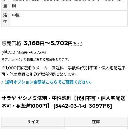
量
個
液
中性
性
3,168
～5,702
販売価格
:
円
円
(税別)
(
税込
:
3,485
～6,272
)
円
円
オプションにより価格が変わる場合もあります。
※1,000円(税別)のメーカー直送料／手数料(代引不可・個人宅配送不
可・他の商品と別送)
代が必要になります。
送料オプション金額はこちらでご確認ください。
サラヤ ヤシノミ洗剤 - 中性洗剤【代引不可・個人宅配送
不可・#直送1000円】
[
5442-03-1-d_30971*6
]
サイズ
在庫