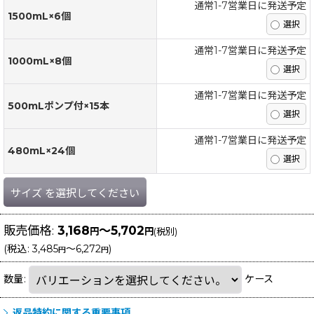
通常1-7営業日に発送予定
1500mL×6個
通常1-7営業日に発送予定
1000mL×8個
通常1-7営業日に発送予定
500mLポンプ付×15本
通常1-7営業日に発送予定
480mL×24個
サイズ
を選択してください
販売価格
:
3,168
～5,702
円
円
(税別)
(
税込
:
3,485
～6,272
)
円
円
数量
:
ケース
返品特約に関する重要事項