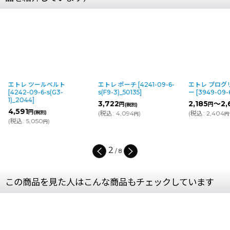
エトレ ツールベルト
エトレ ポーチ
[
4241-09-6-
エトレ プログ
[
4242-09-6-s(G3-
s(F9-3)_50135
]
ー
[
3949-09-
1)_2044
]
3,722
2,185
～2,
円
円
(税別)
4,591
円
(税別)
(
税込
:
4,094
)
(
税込
:
2,404
円
円
(
税込
:
5,050
)
円
2
/
8
この商品を見た人はこんな商品もチェックしています