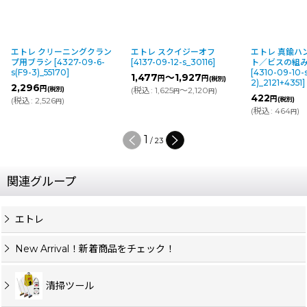
エトレ クリーニングクラン
エトレ スクイジーオフ
エトレ 真鍮ハ
プ用ブラシ
[
4327-09-6-
[
4137-09-12-s_30116
]
ト／ビスの組
s(F9-3)_55170
]
[
4310-09-10-
1,477
～1,927
円
円
(税別)
2)_2121+4351
]
2,296
円
(税別)
(
税込
:
1,625
～2,120
)
円
円
422
円
(
税込
:
2,526
)
(税別)
円
(
税込
:
464
)
円
1
/
23
関連グループ
エトレ
New Arrival！新着商品をチェック！
清掃ツール