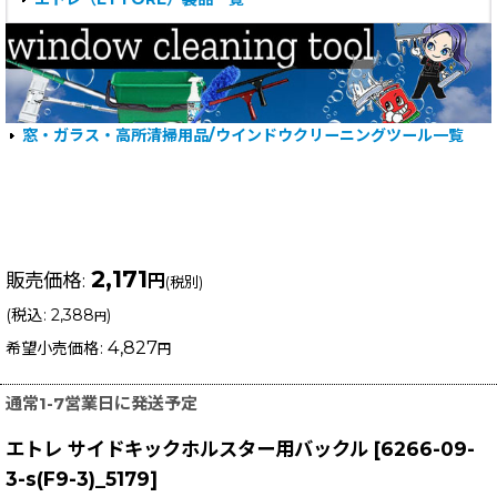
窓・ガラス・高所清掃用品/ウインドウクリーニングツール一覧
2,171
販売価格
:
円
(税別)
(
税込
:
2,388
)
円
4,827
希望小売価格
:
円
通常1-7営業日に発送予定
エトレ サイドキックホルスター用バックル
[
6266-09-
3-s(F9-3)_5179
]