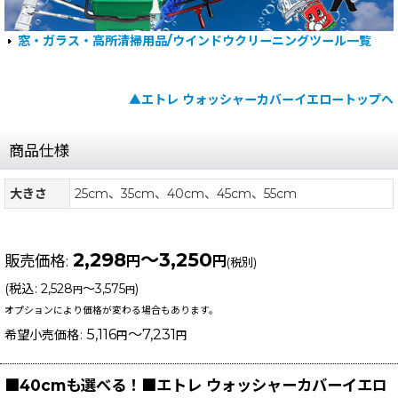
窓・ガラス・高所清掃用品/ウインドウクリーニングツール一覧
▲エトレ ウォッシャーカバーイエロートップへ
商品仕様
大きさ
25cm、35cm、40cm、45cm、55cm
2,298
～3,250
販売価格
:
円
円
(税別)
(
税込
:
2,528
～3,575
)
円
円
オプションにより価格が変わる場合もあります。
5,116
～7,231
希望小売価格
:
円
円
■40cmも選べる！■エトレ ウォッシャーカバーイエロ