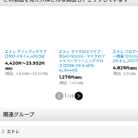
エトレ グリップングラブ
エトレ マイクロスワイプ・
エトレ フロア
[
3953-09-1-o_49036
]
大(40×50cm) - マイクロフ
ー柄長 120c
ァイバークリーニングクロ
09-6-s_2007
4,420
～23,952
円
円
ス
[
5398-09-6-s(F8-
4,829
円
(税別)
(税別)
4)_84445
]
(
税込
:
4,862
～26,347
)
(
税込
:
5,312
)
円
円
円
1,276
円
(税別)
(
税込
:
1,404
)
円
1
/
23
関連グループ
エトレ