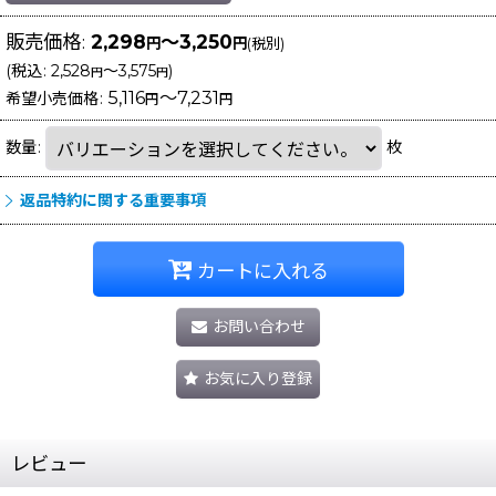
販売価格
:
2,298
～3,250
円
円
(税別)
(
税込
:
2,528
～3,575
)
円
円
5,116
～7,231
希望小売価格
:
円
円
数量
:
枚
返品特約に関する重要事項
カートに入れる
お問い合わせ
お気に入り登録
レビュー