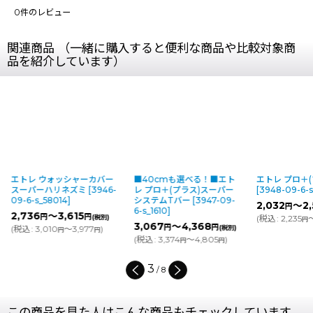
0
件のレビュー
関連商品 （一緒に購入すると便利な商品や比較対象商
品を紹介しています）
エトレ ウォッシャーカバー
■40cmも選べる！■エト
エトレ プロ＋(
スーパーハリネズミ
[
3946-
レ プロ＋(プラス)スーパー
[
3948-09-6-s
09-6-s_58014
]
システムTバー
[
3947-09-
2,032
～2,
円
6-s_1610
]
2,736
～3,615
円
円
(税別)
(
税込
:
2,235
～
円
3,067
～4,368
円
円
(
税込
:
3,010
～3,977
)
(税別)
円
円
(
税込
:
3,374
～4,805
)
円
円
3
/
8
この商品を見た人はこんな商品もチェックしています