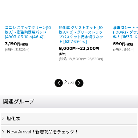
クリーン[10
旭化成 グリストネット [10
消毒済シート イラスト入
ヴ
器用パッド
枚入×10] - グリーストラッ
(100枚) - ダウンロードは無
P
(A6-4)
]
プバスケット用水切りネッ
料！
[
11633-IK-20-s
]
[
4
ト
[
6217-69-1-o
]
590
3
円
(税別)
8,000
～23,200
円
円
(
税込
:
649
)
(
円
(税別)
(
税込
:
8,800
～25,520
)
円
円
3
/
23
関連グループ
旭化成
New Arrival！新着商品をチェック！