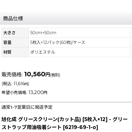
商品仕様
大きさ
50cm×50cm
容量
5枚入×12パック(60枚)/ケース
材質
ポリエステル
10,560
販売価格
:
円
(税別)
(
税込
:
11,616
)
円
13,200
希望小売価格
:
円
通常1-7営業日に発送予定
旭化成 グリースクリーン(カット品) [5枚入×12] - グリー
ストラップ用油吸着シート
[
6219-69-1-o
]