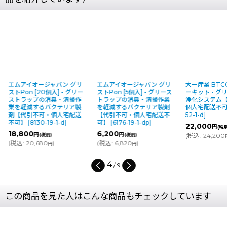
パン グリ
エムアイオージャパン グリ
大一産業 BTCCS スタータ
旭化
 - グリー
ストPon [5個入] - グリース
ーキット - グリストラップ
[4
・清掃作
トラップの消臭・清掃作業
浄化システム【代引不可・
ラ
テリア製
を軽減するバクテリア製剤
個人宅配送不可】
[
11228-
[
62
人宅配送
【代引不可・個人宅配送不
52-1-d
]
15
-d
]
可】
[
6176-19-1-dp
]
22,000
円
(税別)
(
税
6,200
円
(税別)
(
税込
:
24,200
)
円
(
税込
:
6,820
)
円
5
/
9
この商品を見た人はこんな商品もチェックしています