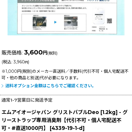
3,600
販売価格
:
円
(税別)
(
税込
:
3,960
)
円
※1,000円(税別)のメーカー直送料／手数料(代引不可・個人宅配送不
可・他の商品と別送)
代が必要になります。
送料オプション金額はこちらでご確認ください。
通常1-7営業日に発送予定
エムアイオージャパン グリストバブルDeo [1.2kg] - グ
リーストラップ専用消臭剤【代引不可・個人宅配送不
可・#直送1000円】
[
4339-19-1-d
]