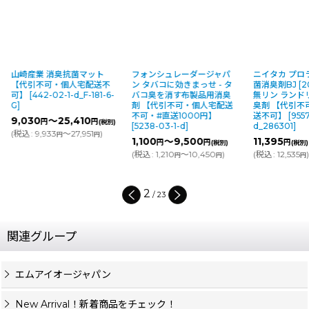
山崎産業 消臭抗菌マット
フォンシュレーダージャパ
ニイタカ プロ
【代引不可・個人宅配送不
ン タバコに効きまっせ - タ
菌消臭剤BJ [20
可】
[
442-02-1-d_F-181-6-
バコ臭を消す布製品用消臭
無リン ランド
G
]
剤 【代引不可・個人宅配送
臭剤 【代引不
不可・#直送1000円】
送不可】
[
9557
9,030
～25,410
円
円
(税別)
[
5238-03-1-d
]
d_286301
]
(
税込
:
9,933
～27,951
)
円
円
1,100
～9,500
11,395
円
円
円
(税別)
(税別)
(
税込
:
1,210
～10,450
)
(
税込
:
12,535
)
円
円
円
2
/
23
関連グループ
エムアイオージャパン
New Arrival！新着商品をチェック！