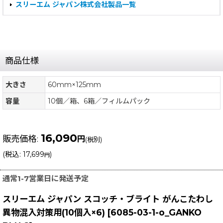
スリーエム ジャパン株式会社製品一覧
商品仕様
大きさ
60mm×125mm
容量
10個／箱、6箱／フィルムパック
16,090
販売価格
:
円
(税別)
(
税込
:
17,699
)
円
通常1-7営業日に発送予定
スリーエム ジャパン スコッチ・ブライト がんこたわし
異物混入対策用(10個入×6)
[
6085-03-1-o_GANKO