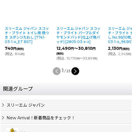
スリーエム ジャパン スコッ
スリーエム ジャパン スコッ
スリーエム ジ
チ・ブライト トイレ用 柄つ
チ・ブライト パープルダイ
チ・ブライト 
き スポンジたわし
[
7741-
ヤモンドパッド(仕上げ用パ
し No.96(10枚
03-1-o_ET BST
]
ッド)
[
2805-03-x-x
]
03-1-o_96 BS
740
12,490
～30,810
2,130
円
円
円
円
(税別)
(税別)
(
税込
:
814
)
(
税込
:
2,343
)
(税別)
円
円
(
税込
:
13,739
～33,891
)
円
円
1
/
23
関連グループ
スリーエム ジャパン
New Arrival！新着商品をチェック！