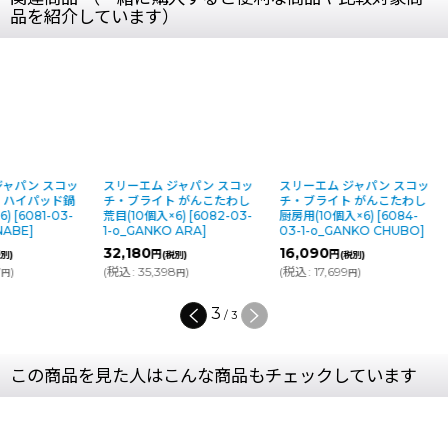
品を紹介しています）
ジャパン スコッ
スリーエム ジャパン スコッ
スリーエム ジャパン スコッ
 ハイパッド鍋
チ・ブライト がんこたわし
チ・ブライト がんこたわし
6)
[
6081-03-
荒目(10個入×6)
[
6082-03-
厨房用(10個入×6)
[
6084-
 NABE
]
1-o_GANKO ARA
]
03-1-o_GANKO CHUBO
]
32,180
16,090
円
円
税別)
(税別)
(税別)
7
)
(
税込
:
35,398
)
(
税込
:
17,699
)
円
円
円
3
/
3
この商品を見た人はこんな商品もチェックしています